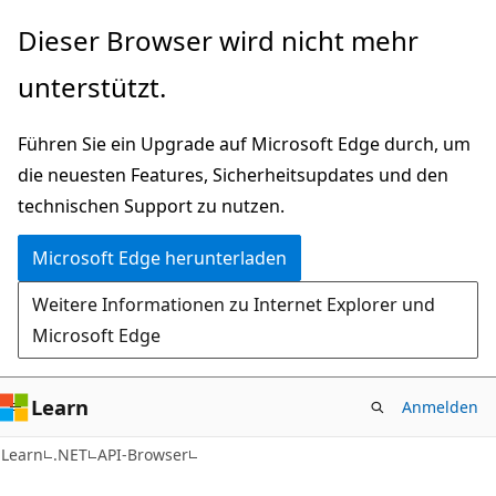
Zu
Zur
Dieser Browser wird nicht mehr
Hauptinhalt
Seitennavigation
unterstützt.
wechseln
springen
Führen Sie ein Upgrade auf Microsoft Edge durch, um
die neuesten Features, Sicherheitsupdates und den
technischen Support zu nutzen.
Microsoft Edge herunterladen
Weitere Informationen zu Internet Explorer und
Microsoft Edge
Learn
Anmelden
C#
Learn
.NET
API-Browser