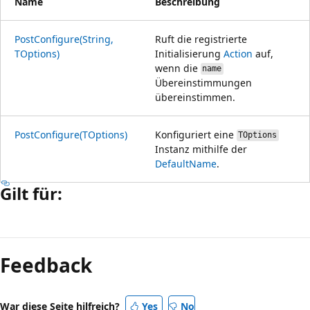
Name
Beschreibung
PostConfigure(String,
Ruft die registrierte
TOptions)
Initialisierung
Action
auf,
wenn die
name
Übereinstimmungen
übereinstimmen.
PostConfigure(TOptions)
Konfiguriert eine
TOptions
Instanz mithilfe der
DefaultName
.
Gilt für:
Lesemodus
deaktiviert
Feedback
War diese Seite hilfreich?
Yes
No