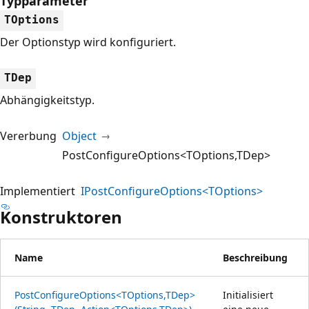
Typparameter
TOptions
Der Optionstyp wird konfiguriert.
TDep
Abhängigkeitstyp.
Vererbung
Object
PostConfigureOptions<TOptions,TDep>
Implementiert
IPostConfigureOptions<TOptions>
Konstruktoren
Name
Beschreibung
PostConfigureOptions<TOptions,TDep>
Initialisiert