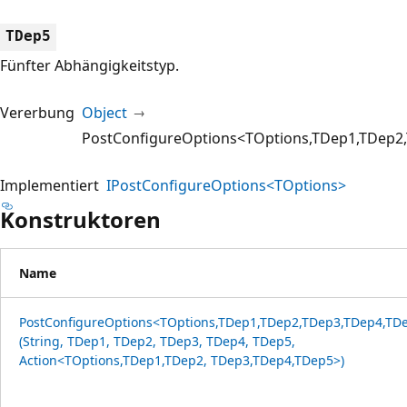
TDep5
Fünfter Abhängigkeitstyp.
Vererbung
Object
PostConfigureOptions<TOptions,TDep1,TDep2
Implementiert
IPostConfigureOptions<TOptions>
Konstruktoren
Name
PostConfigureOptions<TOptions,TDep1,TDep2,TDep3,TDep4,TD
(String, TDep1, TDep2, TDep3, TDep4, TDep5,
Action<TOptions,TDep1,TDep2, TDep3,TDep4,TDep5>)