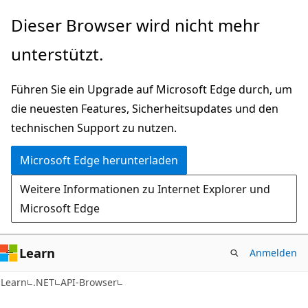
Zu
Zur
Dieser Browser wird nicht mehr
Hauptinhalt
Seitennavigation
unterstützt.
wechseln
springen
Führen Sie ein Upgrade auf Microsoft Edge durch, um
die neuesten Features, Sicherheitsupdates und den
technischen Support zu nutzen.
Microsoft Edge herunterladen
Weitere Informationen zu Internet Explorer und
Microsoft Edge
Learn
Anmelden
C#
Learn
.NET
API-Browser