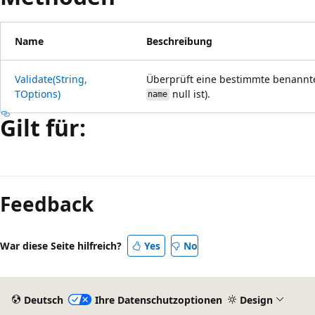
Name
Beschreibung
Validate(String,
Überprüft eine bestimmte benannte
TOptions)
null ist).
name
Gilt für:
Lesemodus
deaktiviert
Feedback
War diese Seite hilfreich?
Yes
No
Deutsch
Ihre Datenschutzoptionen
Design