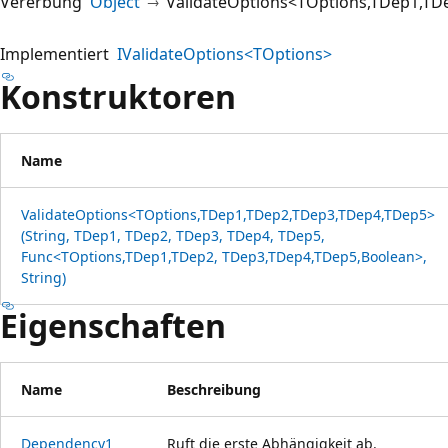
Vererbung
Object
ValidateOptions<TOptions,TDep1,TD
Implementiert
IValidateOptions<TOptions>
Konstruktoren
Name
ValidateOptions<TOptions,TDep1,TDep2,TDep3,TDep4,TDep5>
(String, TDep1, TDep2, TDep3, TDep4, TDep5,
Func<TOptions,TDep1,TDep2, TDep3,TDep4,TDep5,Boolean>,
String)
Eigenschaften
Name
Beschreibung
Dependency1
Ruft die erste Abhängigkeit ab.