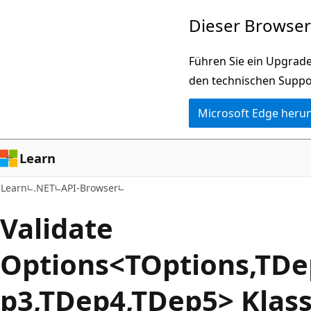
Zu
Zur
Dieser Browser 
Hauptinhalt
Seitennavigation
wechseln
springen
Führen Sie ein Upgrade
den technischen Suppo
Microsoft Edge heru
Learn
Learn
.NET
API-Browser
Validate
Options<TOptions,TDe
p3,TDep4,TDep5> Klas