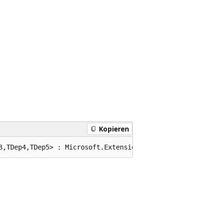
Kopieren
3,TDep4,TDep5> : Microsoft.Extensions.Options.IValidateO