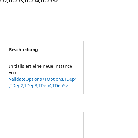
ep2,TDep3,TDep4,TDep5>
Beschreibung
Initialisiert eine neue instance
von
ValidateOptions<TOptions,TDep1
,TDep2,TDep3,TDep4,TDep5>
.