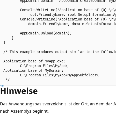
        AppDomain domain = AppDomain.CreateDomain("MyDo
        Console.WriteLine("Application base of {0}:\r\n
            root.FriendlyName, root.SetupInformation.Ap
        Console.WriteLine("Application base of {0}:\r\n
            domain.FriendlyName, domain.SetupInformatio
        AppDomain.Unload(domain);

    }

}

/* This example produces output similar to the followin
Application base of MyApp.exe:

        C:\Program Files\MyApp\

Application base of MyDomain:

        C:\Program Files\MyApp\MyAppSubfolder\

Hinweise
Das Anwendungsbasisverzeichnis ist der Ort, an dem der
nach Assemblys beginnt.