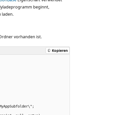
blyladeprogramm beginnt,
 laden.
Ordner vorhanden ist.
Kopieren
yAppSubfolder\";
