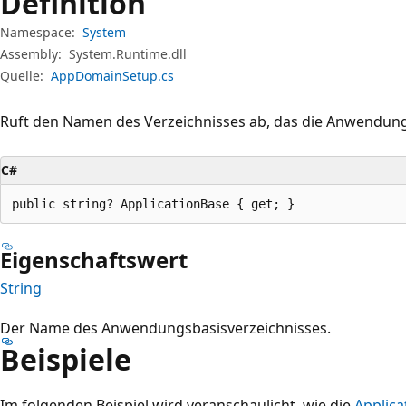
Definition
Namespace:
System
Assembly:
System.Runtime.dll
Quelle:
AppDomainSetup.cs
Ruft den Namen des Verzeichnisses ab, das die Anwendung
C#
public string? ApplicationBase { get; }
Eigenschaftswert
String
Der Name des Anwendungsbasisverzeichnisses.
Beispiele
Im folgenden Beispiel wird veranschaulicht, wie die
Applica