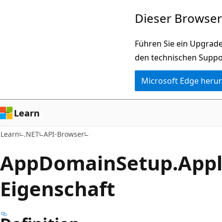
Zu
Zur
Dieser Browser 
Hauptinhalt
Seitennavigation
wechseln
springen
Führen Sie ein Upgrade
den technischen Suppo
Microsoft Edge heru
Learn
Learn
.NET
API-Browser
App
Domain
Setup.
Appl
Eigenschaft