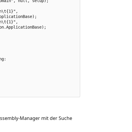
main", null, setup);

\t{1}",

plicationBase);

\t{1}",

n.ApplicationBase);

g:

 Assembly-Manager mit der Suche