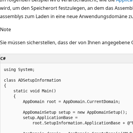
wird, um den Speicherort festzulegen, an dem das Assem
assemblys zum Laden in eine neue Anwendungsdomäne zu
Note
Sie müssen sicherstellen, dass der von Ihnen angegebene 
C#
using System;

class ADSetupInformation

{

    static void Main()

    {

        AppDomain root = AppDomain.CurrentDomain;

        AppDomainSetup setup = new AppDomainSetup();

        setup.ApplicationBase =

            root.SetupInformation.ApplicationBase + @"M