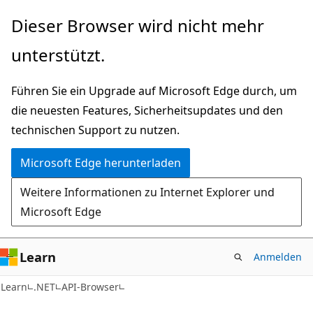
Zu
Zur
Dieser Browser wird nicht mehr
Hauptinhalt
Seitennavigation
unterstützt.
wechseln
springen
Führen Sie ein Upgrade auf Microsoft Edge durch, um
die neuesten Features, Sicherheitsupdates und den
technischen Support zu nutzen.
Microsoft Edge herunterladen
Weitere Informationen zu Internet Explorer und
Microsoft Edge
Learn
Anmelden
C#
Learn
.NET
API-Browser