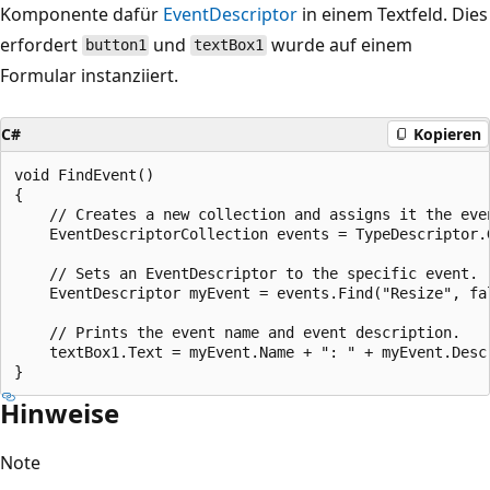
Komponente dafür
EventDescriptor
in einem Textfeld. Dies
erfordert
und
wurde auf einem
button1
textBox1
Formular instanziiert.
C#
Kopieren
void FindEvent()

{

    // Creates a new collection and assigns it the even
    EventDescriptorCollection events = TypeDescriptor.G
    // Sets an EventDescriptor to the specific event.

    EventDescriptor myEvent = events.Find("Resize", fal
    // Prints the event name and event description.

    textBox1.Text = myEvent.Name + ": " + myEvent.Descr
Hinweise
Note