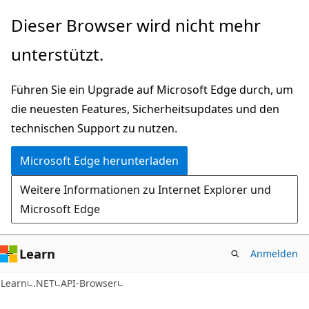
Zu
Zur
Dieser Browser wird nicht mehr
Hauptinhalt
Seitennavigation
unterstützt.
wechseln
springen
Führen Sie ein Upgrade auf Microsoft Edge durch, um
die neuesten Features, Sicherheitsupdates und den
technischen Support zu nutzen.
Microsoft Edge herunterladen
Weitere Informationen zu Internet Explorer und
Microsoft Edge
Learn
Anmelden
C#
Learn
.NET
API-Browser