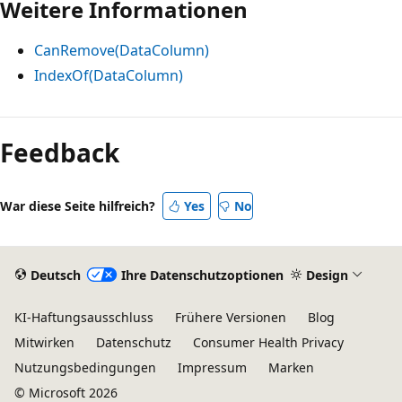
Weitere Informationen
CanRemove(DataColumn)
IndexOf(DataColumn)
Lesemodus
deaktiviert
Feedback
War diese Seite hilfreich?
Yes
No
Deutsch
Ihre Datenschutzoptionen
Design
KI-Haftungsausschluss
Frühere Versionen
Blog
Mitwirken
Datenschutz
Consumer Health Privacy
Nutzungsbedingungen
Impressum
Marken
© Microsoft 2026