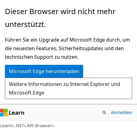
Zu
Zur
Dieser Browser wird nicht mehr
Hauptinhalt
Seitennavigation
unterstützt.
wechseln
springen
Führen Sie ein Upgrade auf Microsoft Edge durch, um
die neuesten Features, Sicherheitsupdates und den
technischen Support zu nutzen.
Microsoft Edge herunterladen
Weitere Informationen zu Internet Explorer und
Microsoft Edge
Learn
Anmelden
C#
Learn
.NET
API-Browser