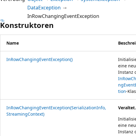
DataException
InRowChangingEventException
Konstruktoren
Name
Beschre
InRowChangingEventException()
Initialisi
eine ne
Instanz 
InRowCh
ngEvent
tion
-Klas
InRowChangingEventException(SerializationInfo,
Veraltet.
StreamingContext)
Initialisi
eine ne
Instanz 