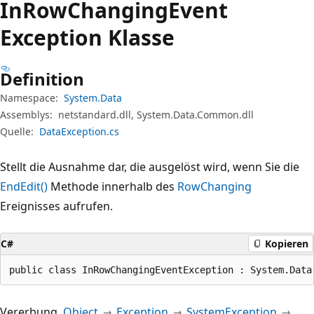
In
Row
Changing
Event
Exception Klasse
Definition
Namespace:
System.Data
Assemblys:
netstandard.dll, System.Data.Common.dll
Quelle:
DataException.cs
Stellt die Ausnahme dar, die ausgelöst wird, wenn Sie die
EndEdit()
Methode innerhalb des
RowChanging
Ereignisses aufrufen.
C#
Kopieren
public class InRowChangingEventException : System.Data
Vererbung
Object
Exception
SystemException