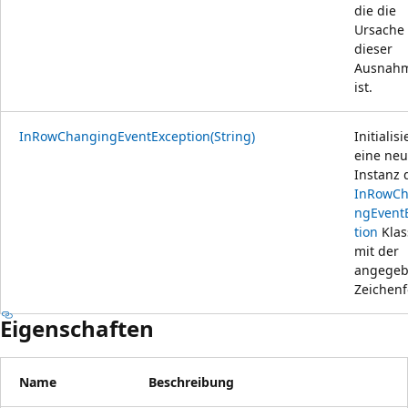
die die
Ursache
dieser
Ausnah
ist.
InRowChangingEventException(String)
Initialisi
eine ne
Instanz 
InRowCh
ngEvent
tion
Klas
mit der
angege
Zeichenf
Eigenschaften
Name
Beschreibung