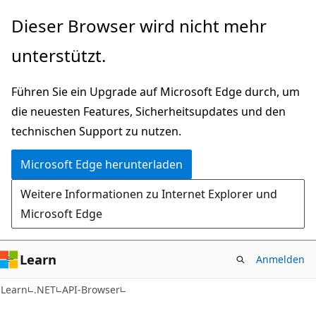
Zu
Zur
Dieser Browser wird nicht mehr
Hauptinhalt
Seitennavigation
unterstützt.
wechseln
springen
Führen Sie ein Upgrade auf Microsoft Edge durch, um
die neuesten Features, Sicherheitsupdates und den
technischen Support zu nutzen.
Microsoft Edge herunterladen
Weitere Informationen zu Internet Explorer und
Microsoft Edge
Learn
Anmelden
C#
Learn
.NET
API-Browser