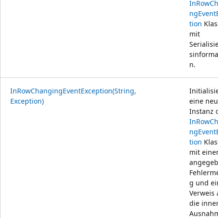
InRowCh
ngEvent
tion
Klas
mit
Serialis
sinforma
n.
InRowChangingEventException(String,
Initialisi
Exception)
eine ne
Instanz 
InRowCh
ngEvent
tion
Klas
mit eine
angege
Fehlerm
g und e
Verweis 
die inne
Ausnah