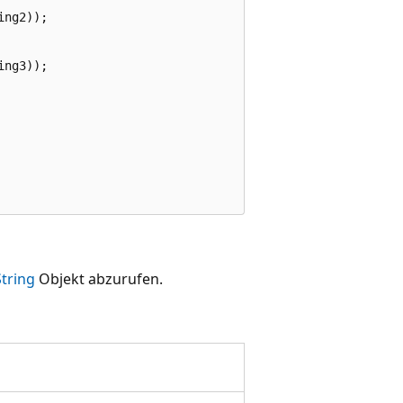
ng2));

ng3));

tring
Objekt abzurufen.