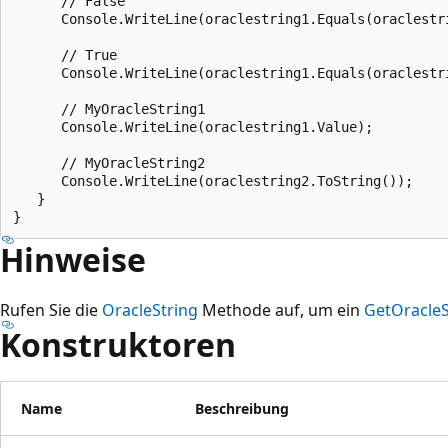
      // False

      Console.WriteLine(oraclestring1.Equals(oraclestri
      // True

      Console.WriteLine(oraclestring1.Equals(oraclestri
      // MyOracleString1

      Console.WriteLine(oraclestring1.Value);

      // MyOracleString2

      Console.WriteLine(oraclestring2.ToString());

   }

Hinweise
Rufen Sie die
OracleString
Methode auf, um ein
GetOracleS
Konstruktoren
Name
Beschreibung