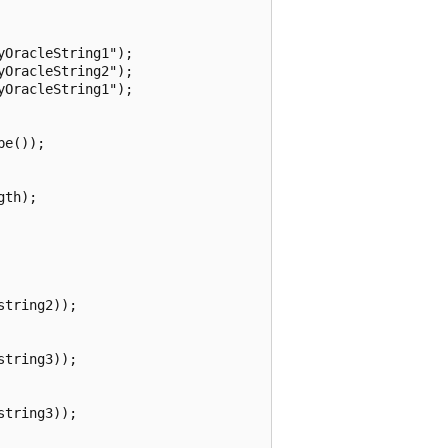
OracleString1");

OracleString2");

OracleString1");

e());

th);

tring2));

tring3));

tring3));
