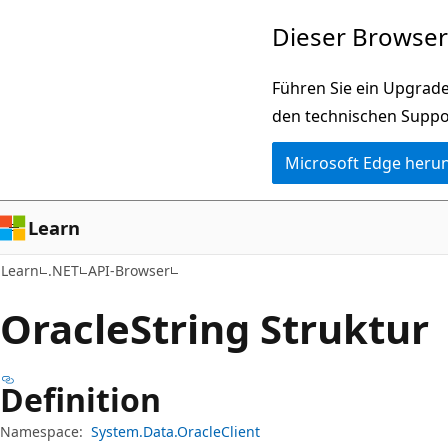
Zu
Zur
Dieser Browser 
Hauptinhalt
Seitennavigation
wechseln
springen
Führen Sie ein Upgrade
den technischen Suppo
Microsoft Edge heru
Learn
Learn
.NET
API-Browser
Oracle
String Struktur
Definition
Namespace:
System.Data.OracleClient