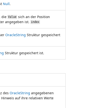
st
Null
.
, die
sich an der Position
Value
ter angegeben ist.
index
eser
OracleString
Struktur gespeichert
ing
Struktur gespeichert ist.
nz des
OracleString
angegebenen
 Hinweis auf ihre relativen Werte