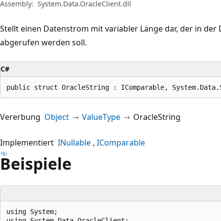
Assembly:
System.Data.OracleClient.dll
Stellt einen Datenstrom mit variabler Länge dar, der in de
abgerufen werden soll.
C#
public struct OracleString : IComparable, System.Data.
Vererbung
Object
ValueType
OracleString
Implementiert
INullable
IComparable
Beispiele
using System;

using System.Data.OracleClient;
