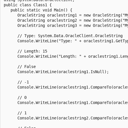
public class Class1 {

   public static void Main() {

      OracleString oraclestring1 = new OracleString("My
      OracleString oraclestring2 = new OracleString("My
      OracleString oraclestring3 = new OracleString("My
      // Type: System.Data.OracleClient.OracleString

      Console.WriteLine("Type: " + oraclestring1.GetTyp
      // Length: 15

      Console.WriteLine("Length: " + oraclestring1.Leng
      // False

      Console.WriteLine(oraclestring1.IsNull);

      // -1

      Console.WriteLine(oraclestring1.CompareTo(oracles
      // 0

      Console.WriteLine(oraclestring1.CompareTo(oracles
      // 1

      Console.WriteLine(oraclestring2.CompareTo(oracles