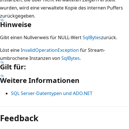
wurden, wird eine verwaltete Kopie des internen Puffers
zurückgegeben.
Hinweise
Gibt einen Nullverweis für NULL-Wert
SqlBytes
zurück.
Löst eine
InvalidOperationException
für Stream-
umbrochene Instanzen von
SqlBytes
.
Gilt für:
Weitere Informationen
SQL Server-Datentypen und ADO.NET
Lesemodus
deaktiviert
Feedback