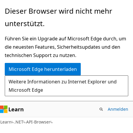
Zu
Zur
Dieser Browser wird nicht mehr
Hauptinhalt
Seitennavigation
unterstützt.
wechseln
springen
Führen Sie ein Upgrade auf Microsoft Edge durch, um
die neuesten Features, Sicherheitsupdates und den
technischen Support zu nutzen.
Microsoft Edge herunterladen
Weitere Informationen zu Internet Explorer und
Microsoft Edge
Learn
Anmelden
C#
Learn
.NET
API-Browser