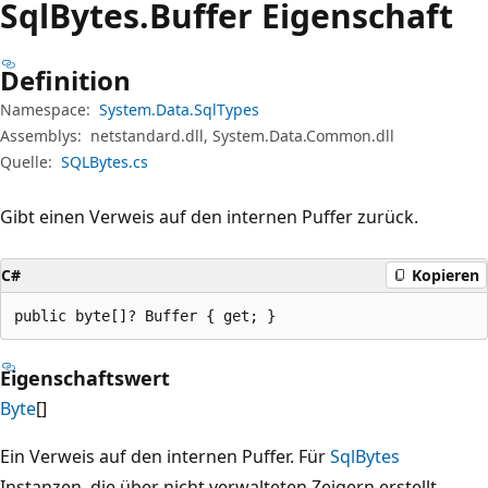
Sql
Bytes.
Buffer Eigenschaft
Definition
Namespace:
System.Data.SqlTypes
Assemblys:
netstandard.dll, System.Data.Common.dll
Quelle:
SQLBytes.cs
Gibt einen Verweis auf den internen Puffer zurück.
C#
Kopieren
public byte[]? Buffer { get; }
Eigenschaftswert
Byte
[]
Ein Verweis auf den internen Puffer. Für
SqlBytes
Instanzen, die über nicht verwalteten Zeigern erstellt