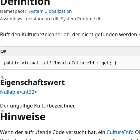
Definition
Namespace:
System.Globalization
Assemblys:
netstandard.dll, System.Runtime.dll
Ruft den Kulturbezeichner ab, der nicht gefunden werden 
C#
public virtual int? InvalidCultureId { get; }
Eigenschaftswert
Nullable
<
Int32
>
Der ungültige Kulturbezeichner.
Hinweise
Wenn der aufrufende Code versucht hat, ein
CultureInfo
Ob