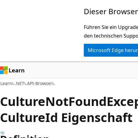
Zu
Zur
Dieser Browser 
Hauptinhalt
Seitennavigation
wechseln
springen
Führen Sie ein Upgrade
den technischen Suppo
Microsoft Edge heru
Learn
Learn
.NET
API-Browser
Culture
Not
Found
Exce
Culture
Id Eigenschaft