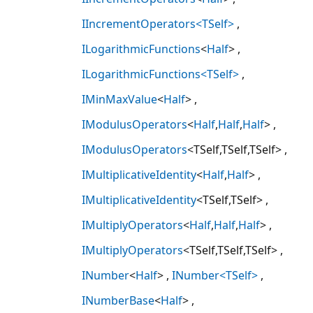
IIncrementOperators<TSelf>
ILogarithmicFunctions
<
Half
>
ILogarithmicFunctions<TSelf>
IMinMaxValue
<
Half
>
IModulusOperators
<
Half
,
Half
,
Half
>
IModulusOperators
<TSelf,TSelf,TSelf>
IMultiplicativeIdentity
<
Half
,
Half
>
IMultiplicativeIdentity
<TSelf,TSelf>
IMultiplyOperators
<
Half
,
Half
,
Half
>
IMultiplyOperators
<TSelf,TSelf,TSelf>
INumber
<
Half
>
INumber<TSelf>
INumberBase
<
Half
>