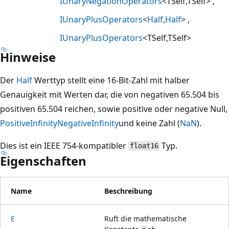
IUnaryNegationOperators
<TSelf,TSelf>
IUnaryPlusOperators
<
Half
,
Half
>
IUnaryPlusOperators
<TSelf,TSelf>
Hinweise
Der
Half
Werttyp stellt eine 16-Bit-Zahl mit halber
Genauigkeit mit Werten dar, die von negativen 65.504 bis
positiven 65.504 reichen, sowie positive oder negative Null,
PositiveInfinity
NegativeInfinity
und keine Zahl (
NaN
).
Dies ist ein IEEE 754-kompatibler
Typ.
float16
Eigenschaften
Name
Beschreibung
E
Ruft die mathematische