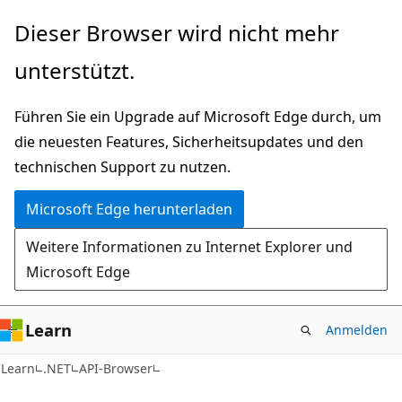
Zu
Zur
Dieser Browser wird nicht mehr
Hauptinhalt
Seitennavigation
unterstützt.
wechseln
springen
Führen Sie ein Upgrade auf Microsoft Edge durch, um
die neuesten Features, Sicherheitsupdates und den
technischen Support zu nutzen.
Microsoft Edge herunterladen
Weitere Informationen zu Internet Explorer und
Microsoft Edge
Learn
Anmelden
C#
Learn
.NET
API-Browser