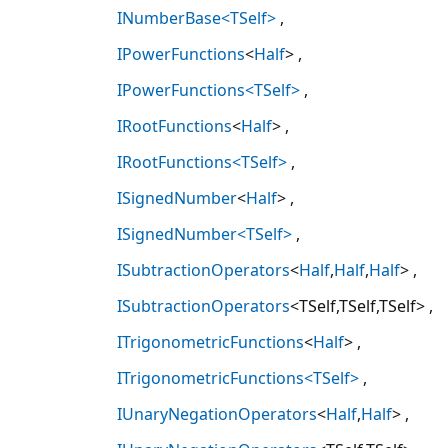
INumberBase<TSelf>
IPowerFunctions
<
Half
>
IPowerFunctions<TSelf>
IRootFunctions
<
Half
>
IRootFunctions<TSelf>
ISignedNumber
<
Half
>
ISignedNumber<TSelf>
ISubtractionOperators
<
Half
,
Half
,
Half
>
ISubtractionOperators
<TSelf,TSelf,TSelf>
ITrigonometricFunctions
<
Half
>
ITrigonometricFunctions<TSelf>
IUnaryNegationOperators
<
Half
,
Half
>