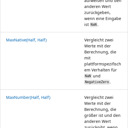
aufweisen und den
anderen Wert
zurückgeben,
wenn eine Eingabe
ist
.
NaN
MaxNative(Half, Half)
Vergleicht zwei
Werte mit der
Berechnung, die
mit
plattformspezifisch
em Verhalten für
und
NaN
.
NegativeZero
MaxNumber(Half, Half)
Vergleicht zwei
Werte mit der
Berechnung, die
größer ist und den
anderen Wert
zurückgibt, wenn