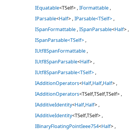
IEquatable
<TSelf>
IFormattable
IParsable
<
Half
>
IParsable<TSelf>
ISpanFormattable
ISpanParsable
<
Half
>
ISpanParsable<TSelf>
IUtf8SpanFormattable
IUtf8SpanParsable
<
Half
>
IUtf8SpanParsable<TSelf>
IAdditionOperators
<
Half
,
Half
,
Half
>
IAdditionOperators
<TSelf,TSelf,TSelf>
IAdditiveIdentity
<
Half
,
Half
>
IAdditiveIdentity
<TSelf,TSelf>
IBinaryFloatingPointIeee754
<
Half
>