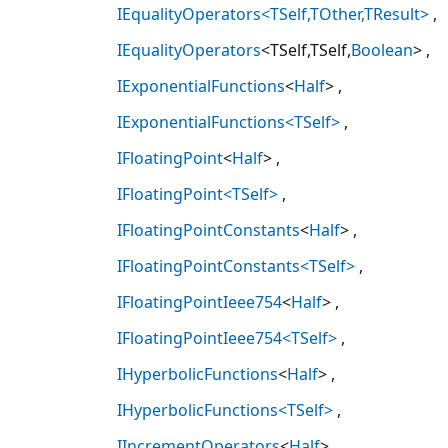
IEqualityOperators<TSelf,TOther,TResult>
IEqualityOperators
<TSelf,TSelf,
Boolean
>
IExponentialFunctions
<
Half
>
IExponentialFunctions<TSelf>
IFloatingPoint
<
Half
>
IFloatingPoint<TSelf>
IFloatingPointConstants
<
Half
>
IFloatingPointConstants<TSelf>
IFloatingPointIeee754
<
Half
>
IFloatingPointIeee754<TSelf>
IHyperbolicFunctions
<
Half
>
IHyperbolicFunctions<TSelf>
IIncrementOperators
<
Half
>