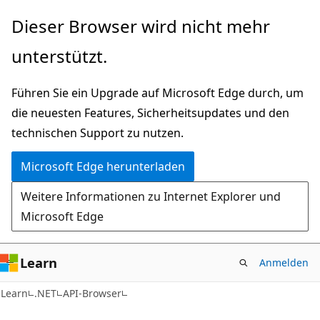
Zu
Zur
Dieser Browser wird nicht mehr
Hauptinhalt
Seitennavigation
unterstützt.
wechseln
springen
Führen Sie ein Upgrade auf Microsoft Edge durch, um
die neuesten Features, Sicherheitsupdates und den
technischen Support zu nutzen.
Microsoft Edge herunterladen
Weitere Informationen zu Internet Explorer und
Microsoft Edge
Learn
Anmelden
C#
Learn
.NET
API-Browser