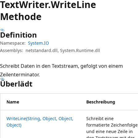
Text
Writer.
Write
Line
Methode
Definition
Namespace:
System.IO
Assemblys:
netstandard.dll, System.Runtime.dll
Schreibt Daten in den Textstream, gefolgt von einem
Zeilenterminator.
Überlädt
Name
Beschreibung
WriteLine(String, Object, Object,
Schreibt eine
Object)
formatierte Zeichenfolge
und eine neue Zeile in
den Textstream mit der