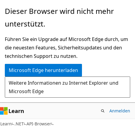
Zu
Zur
Dieser Browser wird nicht mehr
Hauptinhalt
Seitennavigation
unterstützt.
wechseln
springen
Führen Sie ein Upgrade auf Microsoft Edge durch, um
die neuesten Features, Sicherheitsupdates und den
technischen Support zu nutzen.
Microsoft Edge herunterladen
Weitere Informationen zu Internet Explorer und
Microsoft Edge
Learn
Anmelden
C#
Learn
.NET
API-Browser