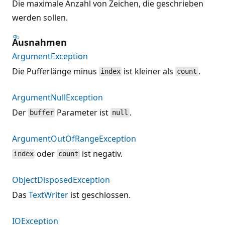
Die maximale Anzahl von Zeichen, die geschrieben
werden sollen.
Ausnahmen
ArgumentException
Die Pufferlänge minus
ist kleiner als
.
index
count
ArgumentNullException
Der
Parameter ist
.
buffer
null
ArgumentOutOfRangeException
oder
ist negativ.
index
count
ObjectDisposedException
Das
TextWriter
ist geschlossen.
IOException