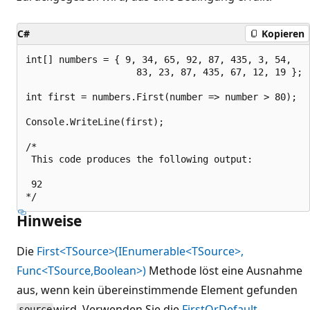
C#
Kopieren
int[] numbers = { 9, 34, 65, 92, 87, 435, 3, 54,

                    83, 23, 87, 435, 67, 12, 19 };

int first = numbers.First(number => number > 80);

Console.WriteLine(first);

/*

 This code produces the following output:

 92

Hinweise
Die
First<TSource>(IEnumerable<TSource>,
Func<TSource,Boolean>)
Methode löst eine Ausnahme
aus, wenn kein übereinstimmende Element gefunden
wird. Verwenden Sie die
FirstOrDefault
source