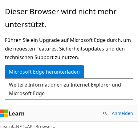
Zu
Zur
Dieser Browser wird nicht mehr
Hauptinhalt
Seitennavigation
unterstützt.
wechseln
springen
Führen Sie ein Upgrade auf Microsoft Edge durch, um
die neuesten Features, Sicherheitsupdates und den
technischen Support zu nutzen.
Microsoft Edge herunterladen
Weitere Informationen zu Internet Explorer und
Microsoft Edge
Learn
Anmelden
C#
Learn
.NET
API-Browser