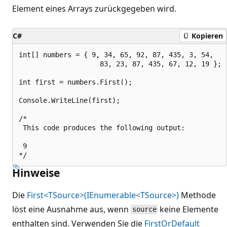
Element eines Arrays zurückgegeben wird.
C#
Kopieren
int[] numbers = { 9, 34, 65, 92, 87, 435, 3, 54,

                    83, 23, 87, 435, 67, 12, 19 };

int first = numbers.First();

Console.WriteLine(first);

/*

 This code produces the following output:

 9

Hinweise
Die
First<TSource>(IEnumerable<TSource>)
Methode
löst eine Ausnahme aus, wenn
keine Elemente
source
enthalten sind. Verwenden Sie die
FirstOrDefault