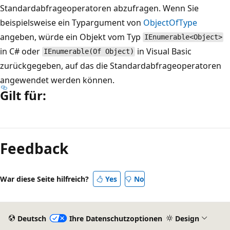
Standardabfrageoperatoren abzufragen. Wenn Sie
beispielsweise ein Typargument von
Object
OfType
angeben, würde ein Objekt vom Typ
IEnumerable<Object>
in C# oder
in Visual Basic
IEnumerable(Of Object)
zurückgegeben, auf das die Standardabfrageoperatoren
angewendet werden können.
Gilt für:
Lesemodus
deaktiviert
Feedback
War diese Seite hilfreich?
Yes
No
Deutsch
Ihre Datenschutzoptionen
Design