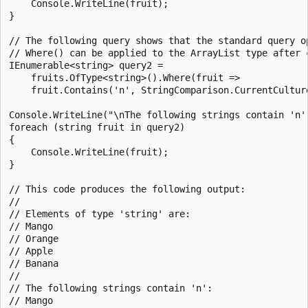
    Console.WriteLine(fruit);

}

// The following query shows that the standard query op
// Where() can be applied to the ArrayList type after c
IEnumerable<string> query2 =

    fruits.OfType<string>().Where(fruit =>

    fruit.Contains('n', StringComparison.CurrentCulture
Console.WriteLine("\nThe following strings contain 'n':
foreach (string fruit in query2)

{

    Console.WriteLine(fruit);

}

// This code produces the following output:

//

// Elements of type 'string' are:

// Mango

// Orange

// Apple

// Banana

//

// The following strings contain 'n':

// Mango
