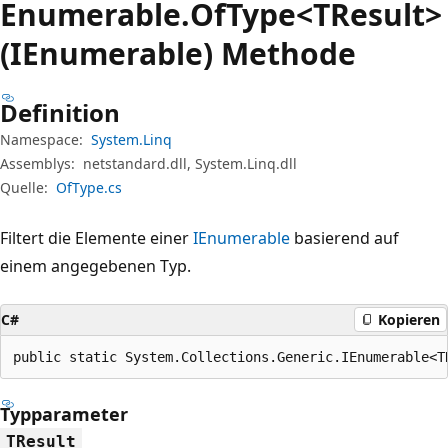
Enumerable.
Of
Type<TResult>
(IEnumerable) Methode
Definition
Namespace:
System.Linq
Assemblys:
netstandard.dll, System.Linq.dll
Quelle:
OfType.cs
Filtert die Elemente einer
IEnumerable
basierend auf
einem angegebenen Typ.
C#
Kopieren
public static System.Collections.Generic.IEnumerable<T
Typparameter
TResult