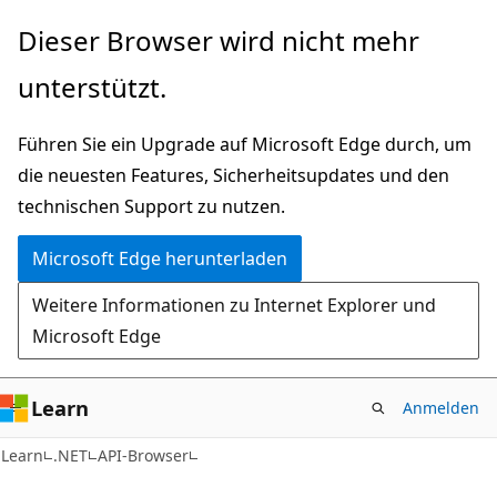
Zu
Zur
Dieser Browser wird nicht mehr
Hauptinhalt
Seitennavigation
unterstützt.
wechseln
springen
Führen Sie ein Upgrade auf Microsoft Edge durch, um
die neuesten Features, Sicherheitsupdates und den
technischen Support zu nutzen.
Microsoft Edge herunterladen
Weitere Informationen zu Internet Explorer und
Microsoft Edge
Learn
Anmelden
C#
Learn
.NET
API-Browser