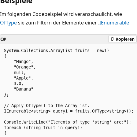
Beispiele
Im folgenden Codebeispiel wird veranschaulicht, wie
OfType
sie zum Filtern der Elemente einer .
IEnumerable
C#
Kopieren
System.Collections.ArrayList fruits = new()

{

    "Mango",

    "Orange",

    null,

    "Apple",

    3.0,

    "Banana"

};

// Apply OfType() to the ArrayList.

IEnumerable<string> query1 = fruits.OfType<string>();

Console.WriteLine("Elements of type 'string' are:");

foreach (string fruit in query1)

{
