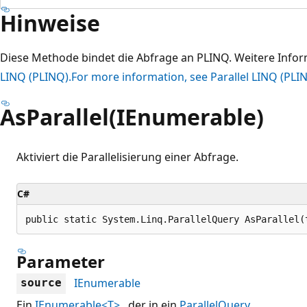
Hinweise
Diese Methode bindet die Abfrage an PLINQ. Weitere Infor
LINQ (PLINQ).For more information, see Parallel LINQ (PLI
AsParallel(IEnumerable)
Aktiviert die Parallelisierung einer Abfrage.
C#
public static System.Linq.ParallelQuery AsParallel(
Parameter
IEnumerable
source
Ein
IEnumerable<T>
, der in ein
ParallelQuery
.