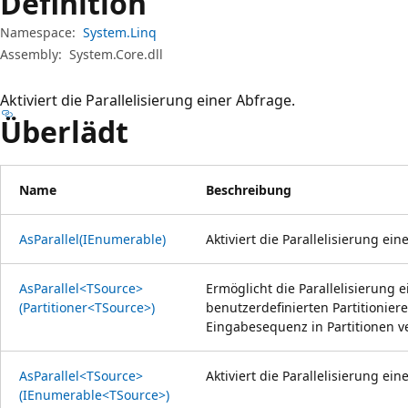
Definition
Namespace:
System.Linq
Assembly:
System.Core.dll
Aktiviert die Parallelisierung einer Abfrage.
Überlädt
Name
Beschreibung
AsParallel(IEnumerable)
Aktiviert die Parallelisierung ein
AsParallel<TSource>
Ermöglicht die Parallelisierung 
(Partitioner<TSource>)
benutzerdefinierten Partitionier
Eingabesequenz in Partitionen ve
AsParallel<TSource>
Aktiviert die Parallelisierung ein
(IEnumerable<TSource>)