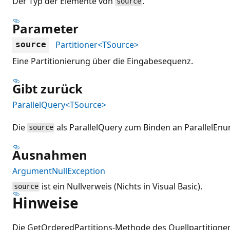
Der Typ der Elemente von
.
source
Parameter
Partitioner<TSource>
source
Eine Partitionierung über die Eingabesequenz.
Gibt zurück
ParallelQuery<TSource>
Die
als ParallelQuery zum Binden an ParallelE
source
Ausnahmen
ArgumentNullException
ist ein Nullverweis (Nichts in Visual Basic).
source
Hinweise
Die GetOrderedPartitions-Methode des Quellpartitione