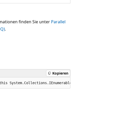
mationen finden Sie unter
Parallel
NQ)
.
Kopieren
this System.Collections.IEnumerable source);