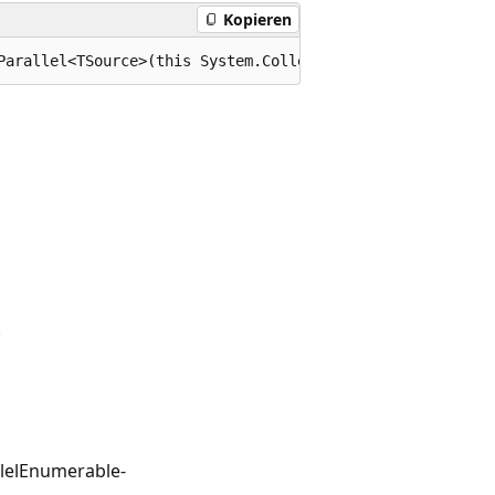
Kopieren
Parallel<TSource>(this System.Collections.Generic.IEnume
.
lelEnumerable-