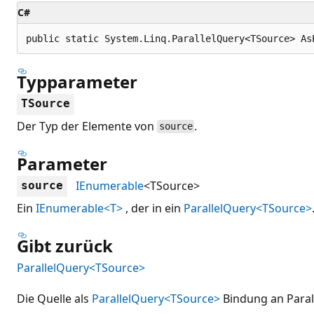
C#
public static System.Linq.ParallelQuery<TSource> As
Typparameter
TSource
Der Typ der Elemente von
.
source
Parameter
IEnumerable
<TSource>
source
Ein
IEnumerable<T>
, der in ein
ParallelQuery<TSource>
Gibt zurück
ParallelQuery<TSource>
Die Quelle als
ParallelQuery<TSource>
Bindung an Paral