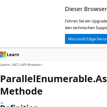
Zu
Zur
Dieser Browser 
Hauptinhalt
Seitennavigation
wechseln
springen
Führen Sie ein Upgrade
den technischen Suppo
Microsoft Edge heru
Learn
Learn
.NET
API-Browser
Parallel
Enumerable.
As
Methode