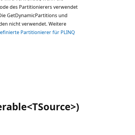
hode des Partitionierers verwendet
. Die GetDynamicPartitions und
den nicht verwendet. Weitere
finierte Partitionierer für PLINQ
erable<TSource>)