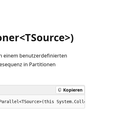
ioner<TSource>)
von einem benutzerdefinierten
besequenz in Partitionen
Kopieren
Parallel<TSource>(this System.Collections.Concurrent.Par