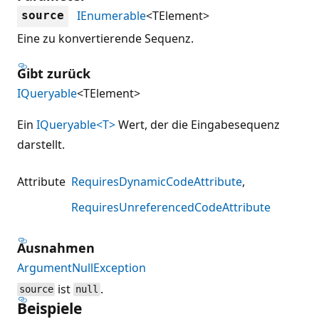
IEnumerable
<TElement>
source
Eine zu konvertierende Sequenz.
Gibt zurück
IQueryable
<TElement>
Ein
IQueryable<T>
Wert, der die Eingabesequenz
darstellt.
Attribute
RequiresDynamicCodeAttribute
RequiresUnreferencedCodeAttribute
Ausnahmen
ArgumentNullException
ist
.
source
null
Beispiele