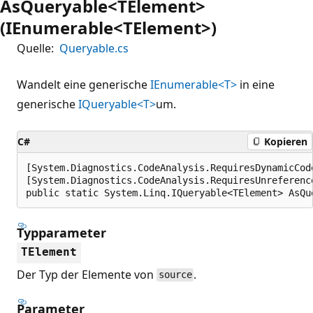
AsQueryable<TElement>
(IEnumerable<TElement>)
Quelle:
Queryable.cs
Wandelt eine generische
IEnumerable<T>
in eine
generische
IQueryable<T>
um.
C#
Kopieren
[System.Diagnostics.CodeAnalysis.RequiresDynamicCod
[System.Diagnostics.CodeAnalysis.RequiresUnreferenc
public static System.Linq.IQueryable<TElement> AsQu
Typparameter
TElement
Der Typ der Elemente von
.
source
Parameter