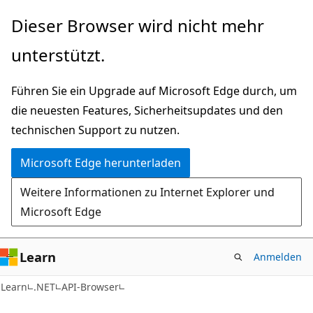
Zu
Zur
Dieser Browser wird nicht mehr
Hauptinhalt
Seitennavigation
unterstützt.
wechseln
springen
Führen Sie ein Upgrade auf Microsoft Edge durch, um
die neuesten Features, Sicherheitsupdates und den
technischen Support zu nutzen.
Microsoft Edge herunterladen
Weitere Informationen zu Internet Explorer und
Microsoft Edge
Learn
Anmelden
C#
Learn
.NET
API-Browser