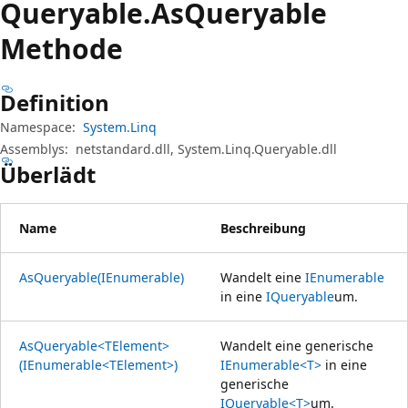
Queryable.
As
Queryable
Methode
Definition
Namespace:
System.Linq
Assemblys:
netstandard.dll, System.Linq.Queryable.dll
Überlädt
Name
Beschreibung
AsQueryable(IEnumerable)
Wandelt eine
IEnumerable
in eine
IQueryable
um.
AsQueryable<TElement>
Wandelt eine generische
(IEnumerable<TElement>)
IEnumerable<T>
in eine
generische
IQueryable<T>
um.