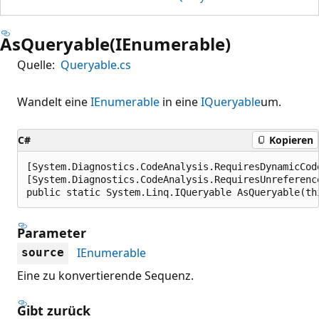
AsQueryable(IEnumerable)
Quelle:
Queryable.cs
Wandelt eine
IEnumerable
in eine
IQueryable
um.
C#
Kopieren
[System.Diagnostics.CodeAnalysis.RequiresDynamicCod
[System.Diagnostics.CodeAnalysis.RequiresUnreferenc
public static System.Linq.IQueryable AsQueryable(th
Parameter
IEnumerable
source
Eine zu konvertierende Sequenz.
Gibt zurück