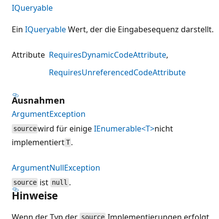
IQueryable
Ein
IQueryable
Wert, der die Eingabesequenz darstellt.
Attribute
RequiresDynamicCodeAttribute
RequiresUnreferencedCodeAttribute
Ausnahmen
ArgumentException
wird für einige
IEnumerable<T>
nicht
source
implementiert
.
T
ArgumentNullException
ist
.
source
null
Hinweise
Wenn der Typ der
Implementierungen erfolgt
source