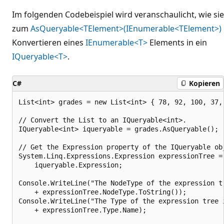
Im folgenden Codebeispiel wird veranschaulicht, wie sie
zum
AsQueryable<TElement>(IEnumerable<TElement>)
Konvertieren eines
IEnumerable<T>
Elements in ein
IQueryable<T>
.
C#
Kopieren
List<int> grades = new List<int> { 78, 92, 100, 37, 
// Convert the List to an IQueryable<int>.

IQueryable<int> iqueryable = grades.AsQueryable();

// Get the Expression property of the IQueryable obj
System.Linq.Expressions.Expression expressionTree =

    iqueryable.Expression;

Console.WriteLine("The NodeType of the expression tr
    + expressionTree.NodeType.ToString());

Console.WriteLine("The Type of the expression tree i
    + expressionTree.Type.Name);
