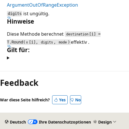
ArgumentOutOfRangeException
ist ungültig.
digits
Hinweise
Diese Methode berechnet
[i] =
destination
effektiv .
T.Round(
[i],
,
)
x
digits
mode
Gilt für:
Feedback
War diese Seite hilfreich?
Yes
No
Deutsch
Ihre Datenschutzoptionen
Design