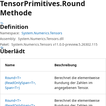
Tensor
Primitives.
Round
Methode
Definition
Namespace:
System.Numerics.Tensors
Assembly:
System.Numerics.Tensors.dll
Paket:
System.Numerics.Tensors v11.0.0-preview.5.26302.115
Überlädt
Name
Beschreibung
Round<T>
Berechnet die elementweise
(ReadOnlySpan<T>,
Rundung der Zahlen im
Span<T>)
angegebenen Tensor.
Round<T>
Berechnet die elementweise
(ReadOnlySpan<T>,
Rundung der Zahlen im