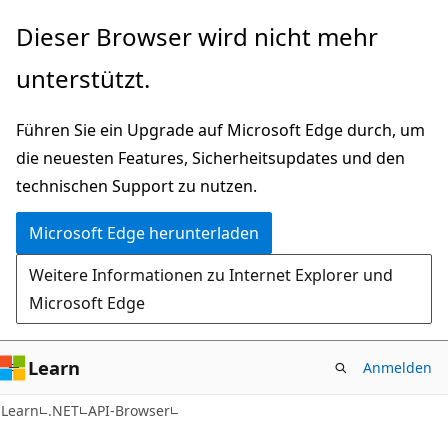
Zu
Zur
Dieser Browser wird nicht mehr
Hauptinhalt
Seitennavigation
unterstützt.
wechseln
springen
Führen Sie ein Upgrade auf Microsoft Edge durch, um
die neuesten Features, Sicherheitsupdates und den
technischen Support zu nutzen.
Microsoft Edge herunterladen
Weitere Informationen zu Internet Explorer und
Microsoft Edge
Learn
Anmelden
C#
Learn
.NET
API-Browser