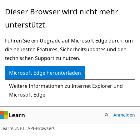
Zu
Zur
Dieser Browser wird nicht mehr
Hauptinhalt
Seitennavigation
unterstützt.
wechseln
springen
Führen Sie ein Upgrade auf Microsoft Edge durch, um
die neuesten Features, Sicherheitsupdates und den
technischen Support zu nutzen.
Microsoft Edge herunterladen
Weitere Informationen zu Internet Explorer und
Microsoft Edge
Learn
Anmelden
C#
Learn
.NET
API-Browser