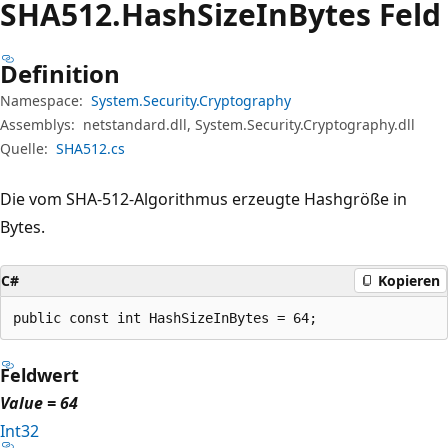
SHA512.Hash
Size
InBytes Feld
Definition
Namespace:
System.Security.Cryptography
Assemblys:
netstandard.dll, System.Security.Cryptography.dll
Quelle:
SHA512.cs
Die vom SHA-512-Algorithmus erzeugte Hashgröße in
Bytes.
C#
Kopieren
public const int HashSizeInBytes = 64;
Feldwert
Value = 64
Int32