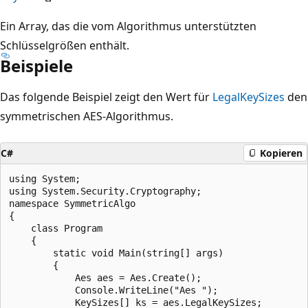
Ein Array, das die vom Algorithmus unterstützten
Schlüsselgrößen enthält.
Beispiele
Das folgende Beispiel zeigt den Wert für
LegalKeySizes
den
symmetrischen AES-Algorithmus.
C#
Kopieren
using System;

using System.Security.Cryptography;

namespace SymmetricAlgo

{

    class Program

    {

        static void Main(string[] args)

        {

            Aes aes = Aes.Create();

            Console.WriteLine("Aes ");

            KeySizes[] ks = aes.LegalKeySizes;
