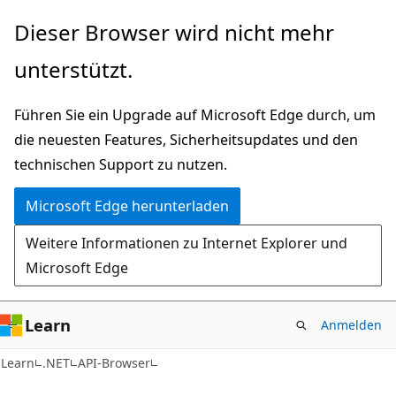
Zu
Zur
Dieser Browser wird nicht mehr
Hauptinhalt
Seitennavigation
unterstützt.
wechseln
springen
Führen Sie ein Upgrade auf Microsoft Edge durch, um
die neuesten Features, Sicherheitsupdates und den
technischen Support zu nutzen.
Microsoft Edge herunterladen
Weitere Informationen zu Internet Explorer und
Microsoft Edge
Learn
Anmelden
C#
Learn
.NET
API-Browser