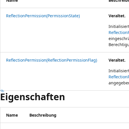
Name
Beschreib
ReflectionPermission(PermissionState)
Veraltet.
Initialisie
Reflection
eingeschr
Berechtig
ReflectionPermission(ReflectionPermissionFlag)
Veraltet.
Initialisie
Reflection
angegeben
Eigenschaften
Name
Beschreibung