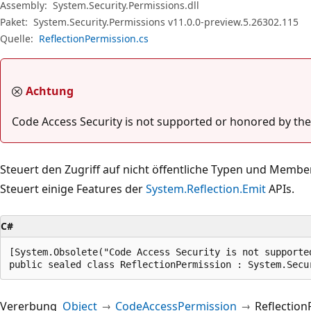
Assembly:
System.Security.Permissions.dll
Paket:
System.Security.Permissions v11.0.0-preview.5.26302.115
Quelle:
ReflectionPermission.cs
Achtung
Code Access Security is not supported or honored by the
Steuert den Zugriff auf nicht öffentliche Typen und Membe
Steuert einige Features der
System.Reflection.Emit
APIs.
C#
[System.Obsolete("Code Access Security is not supporte
public sealed class ReflectionPermission : System.Secu
Vererbung
Object
CodeAccessPermission
Reflection