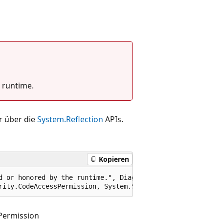
 runtime.
r über die
System.Reflection
APIs.
Kopieren
d or honored by the runtime.", DiagnosticId="SYSLIB0003",
rity.CodeAccessPermission, System.Security.Permissions.I
Permission