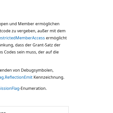
e Typen und Member ermöglichen
etcode zu vergeben, außer mit dem
estrictedMemberAccess
ermöglicht
hränkung, dass der Grant-Satz der
es Codes sein muss, der auf die
s Senden von Debugsymbolen,
ag.ReflectionEmit
Kennzeichnung.
issionFlag
-Enumeration.