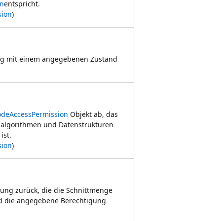
on
entspricht.
sion
)
ung mit einem angegebenen Zustand
odeAccessPermission
Objekt ab, das
galgorithmen und Datenstrukturen
ist.
sion
)
igung zurück, die die Schnittmenge
nd die angegebene Berechtigung