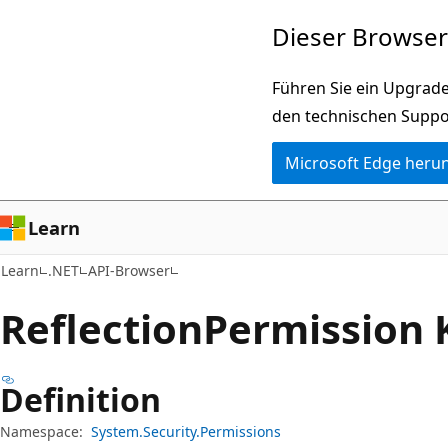
Zu
Zur
Dieser Browser 
Hauptinhalt
Seitennavigation
wechseln
springen
Führen Sie ein Upgrade
den technischen Suppo
Microsoft Edge heru
Learn
Learn
.NET
API-Browser
Reflection
Permission 
Definition
Namespace:
System.Security.Permissions