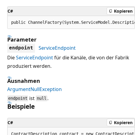
C#
Kopieren
public ChannelFactory(System.ServiceModel.Descripti
Parameter
ServiceEndpoint
endpoint
Die
ServiceEndpoint
für die Kanäle, die von der Fabrik
produziert werden.
Ausnahmen
ArgumentNullException
ist
.
endpoint
null
Beispiele
C#
Kopieren
ContractDescription contract = new ContractDescripti