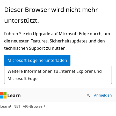
Zu
Zur
Dieser Browser wird nicht mehr
Hauptinhalt
Seitennavigation
unterstützt.
wechseln
springen
Führen Sie ein Upgrade auf Microsoft Edge durch, um
die neuesten Features, Sicherheitsupdates und den
technischen Support zu nutzen.
Microsoft Edge herunterladen
Weitere Informationen zu Internet Explorer und
Microsoft Edge
Learn
Anmelden
C#
Learn
.NET
API-Browser