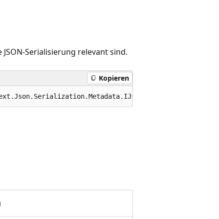
e JSON-Serialisierung relevant sind.
Kopieren
ext.Json.Serialization.Metadata.IJsonTypeInfoResolver
g