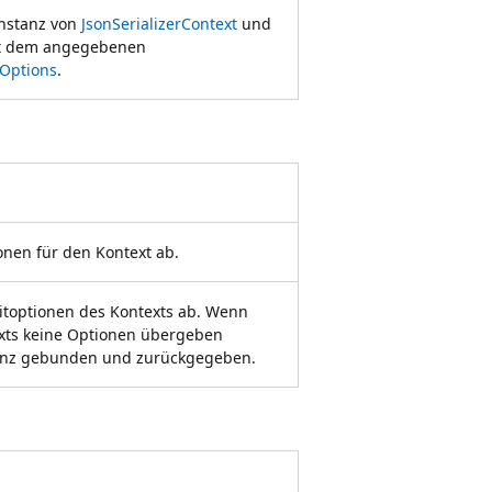
 Instanz von
JsonSerializerContext
und
it dem angegebenen
rOptions
.
onen für den Kontext ab.
itoptionen des Kontexts ab. Wenn
exts keine Optionen übergeben
tanz gebunden und zurückgegeben.