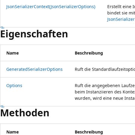
JsonSerializerContext(JsonSerializerOptions)
Erstellt eine
bindet sie m
JsonSerialize
Eigenschaften
Name
Beschreibung
GeneratedSerializerOptions
Ruft die Standardlaufzeitopti
Options
Ruft die angegebenen Laufze
beim Instanziieren des Kont
wurden, wird eine neue Ins
Methoden
Name
Beschreibung