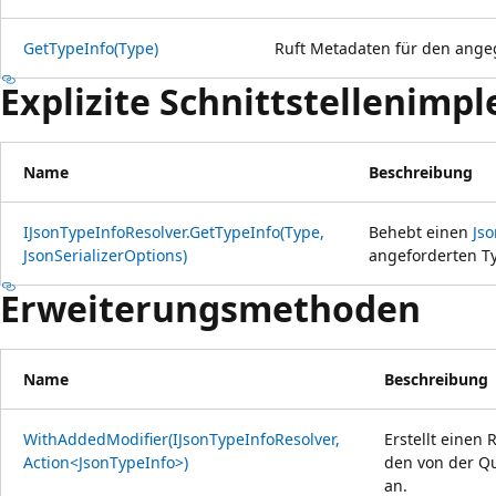
GetTypeInfo(Type)
Ruft Metadaten für den ange
Explizite Schnittstellenim
Name
Beschreibung
IJsonTypeInfoResolver.GetTypeInfo(Type,
Behebt einen
Js
JsonSerializerOptions)
angeforderten T
Erweiterungsmethoden
Name
Beschreibung
WithAddedModifier(IJsonTypeInfoResolver,
Erstellt einen
Action<JsonTypeInfo>)
den von der Q
an.