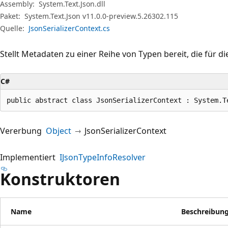
Assembly:
System.Text.Json.dll
Paket:
System.Text.Json v11.0.0-preview.5.26302.115
Quelle:
JsonSerializerContext.cs
Stellt Metadaten zu einer Reihe von Typen bereit, die für di
C#
public abstract class JsonSerializerContext : System.T
Vererbung
Object
JsonSerializerContext
Implementiert
IJsonTypeInfoResolver
Konstruktoren
Name
Beschreibun