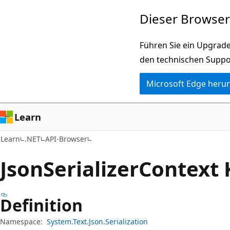
Zu
Zur
Dieser Browser 
Hauptinhalt
Seitennavigation
wechseln
springen
Führen Sie ein Upgrade
den technischen Suppo
Microsoft Edge heru
Learn
Learn
.NET
API-Browser
Json
Serializer
Context 
Definition
Namespace:
System.Text.Json.Serialization