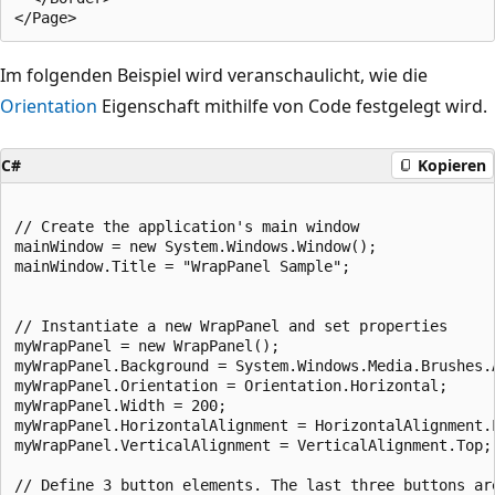
Im folgenden Beispiel wird veranschaulicht, wie die
Orientation
Eigenschaft mithilfe von Code festgelegt wird.
C#
Kopieren
// Create the application's main window

mainWindow = new System.Windows.Window();

mainWindow.Title = "WrapPanel Sample";

// Instantiate a new WrapPanel and set properties

myWrapPanel = new WrapPanel();

myWrapPanel.Background = System.Windows.Media.Brushes.A
myWrapPanel.Orientation = Orientation.Horizontal;

myWrapPanel.Width = 200;

myWrapPanel.HorizontalAlignment = HorizontalAlignment.L
myWrapPanel.VerticalAlignment = VerticalAlignment.Top;

// Define 3 button elements. The last three buttons are