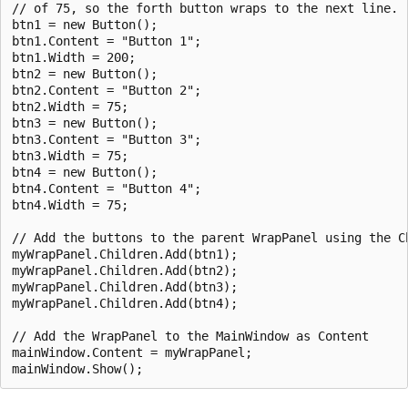
// of 75, so the forth button wraps to the next line.

btn1 = new Button();

btn1.Content = "Button 1";

btn1.Width = 200;

btn2 = new Button();

btn2.Content = "Button 2";

btn2.Width = 75;

btn3 = new Button();

btn3.Content = "Button 3";

btn3.Width = 75;

btn4 = new Button();

btn4.Content = "Button 4";

btn4.Width = 75;

// Add the buttons to the parent WrapPanel using the Ch
myWrapPanel.Children.Add(btn1);

myWrapPanel.Children.Add(btn2);

myWrapPanel.Children.Add(btn3);

myWrapPanel.Children.Add(btn4);

// Add the WrapPanel to the MainWindow as Content

mainWindow.Content = myWrapPanel;
