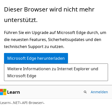
Zu
Zur
Dieser Browser wird nicht mehr
Hauptinhalt
Seitennavigation
unterstützt.
wechseln
springen
Führen Sie ein Upgrade auf Microsoft Edge durch, um
die neuesten Features, Sicherheitsupdates und den
technischen Support zu nutzen.
Microsoft Edge herunterladen
Weitere Informationen zu Internet Explorer und
Microsoft Edge
Learn
Anmelden
C#
Learn
.NET
API-Browser