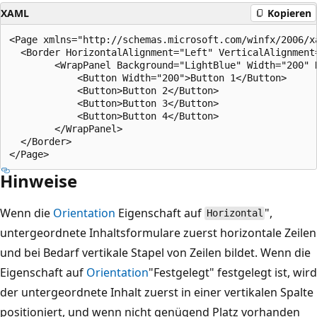
XAML
Kopieren
<Page xmlns="http://schemas.microsoft.com/winfx/2006/x
  <Border HorizontalAlignment="Left" VerticalAlignment
        <WrapPanel Background="LightBlue" Width="200" H
            <Button Width="200">Button 1</Button>

            <Button>Button 2</Button>

            <Button>Button 3</Button>

            <Button>Button 4</Button>

        </WrapPanel>

  </Border>    

Hinweise
Wenn die
Orientation
Eigenschaft auf
",
Horizontal
untergeordnete Inhaltsformulare zuerst horizontale Zeilen
und bei Bedarf vertikale Stapel von Zeilen bildet. Wenn die
Eigenschaft auf
Orientation
"Festgelegt" festgelegt ist, wird
der untergeordnete Inhalt zuerst in einer vertikalen Spalte
positioniert, und wenn nicht genügend Platz vorhanden