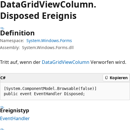
Data
Grid
View
Column.
Disposed Ereignis
Definition
Namespace:
System.Windows.Forms
Assembly:
System.Windows.Forms.dll
Tritt auf, wenn der
DataGridViewColumn
Verworfen wird.
C#
Kopieren
[System.ComponentModel.Browsable(false)]

public event EventHandler Disposed;
Ereignistyp
EventHandler