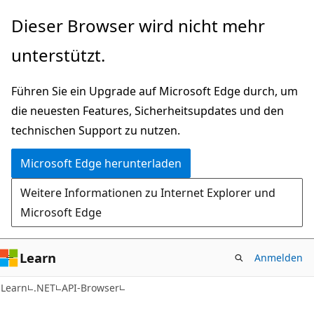
Zu
Zur
Dieser Browser wird nicht mehr
Hauptinhalt
Seitennavigation
unterstützt.
wechseln
springen
Führen Sie ein Upgrade auf Microsoft Edge durch, um
die neuesten Features, Sicherheitsupdates und den
technischen Support zu nutzen.
Microsoft Edge herunterladen
Weitere Informationen zu Internet Explorer und
Microsoft Edge
Learn
Anmelden
C#
Learn
.NET
API-Browser