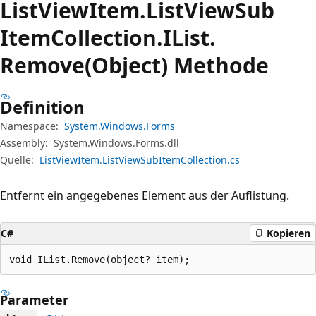
List
View
Item.
List
View
Sub
Item
Collection.
IList.
Remove(Object) Methode
Definition
Namespace:
System.Windows.Forms
Assembly:
System.Windows.Forms.dll
Quelle:
ListViewItem.ListViewSubItemCollection.cs
Entfernt ein angegebenes Element aus der Auflistung.
C#
Kopieren
void IList.Remove(object? item);
Parameter