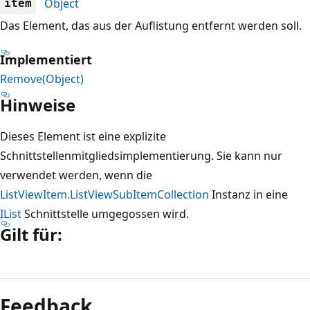
Object
item
Das Element, das aus der Auflistung entfernt werden soll.
Implementiert
Remove(Object)
Hinweise
Dieses Element ist eine explizite
Schnittstellenmitgliedsimplementierung. Sie kann nur
verwendet werden, wenn die
ListViewItem.ListViewSubItemCollection
Instanz in eine
IList
Schnittstelle umgegossen wird.
Gilt für:
Lesemodus
deaktiviert
Feedback