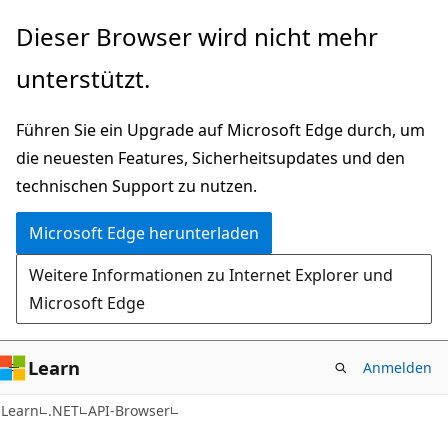
Zu
Zur
Dieser Browser wird nicht mehr
Hauptinhalt
Seitennavigation
unterstützt.
wechseln
springen
Führen Sie ein Upgrade auf Microsoft Edge durch, um
die neuesten Features, Sicherheitsupdates und den
technischen Support zu nutzen.
Microsoft Edge herunterladen
Weitere Informationen zu Internet Explorer und
Microsoft Edge
Learn
Anmelden
C#
Learn
.NET
API-Browser