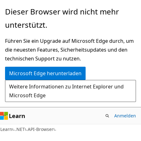
Zu
Zur
Dieser Browser wird nicht mehr
Hauptinhalt
Seitennavigation
unterstützt.
wechseln
springen
Führen Sie ein Upgrade auf Microsoft Edge durch, um
die neuesten Features, Sicherheitsupdates und den
technischen Support zu nutzen.
Microsoft Edge herunterladen
Weitere Informationen zu Internet Explorer und
Microsoft Edge
Learn
Anmelden
C#
Learn
.NET
API-Browser