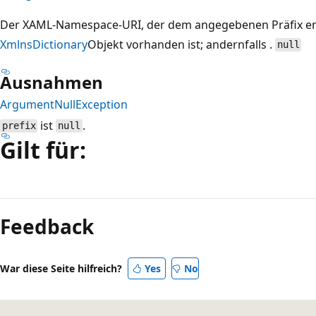
Der XAML-Namespace-URI, der dem angegebenen Präfix ent
XmlnsDictionary
Objekt vorhanden ist; andernfalls .
null
Ausnahmen
ArgumentNullException
ist
.
prefix
null
Gilt für:
Lesemodus
deaktiviert
Feedback
War diese Seite hilfreich?
Yes
No