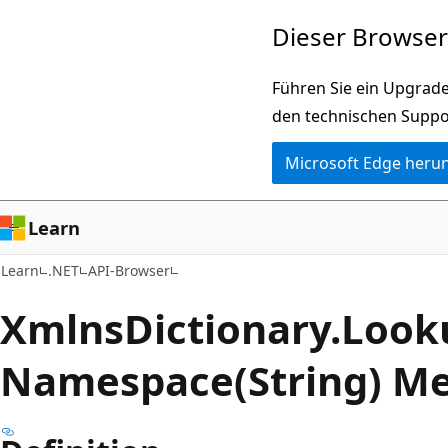
Zu
Zur
Dieser Browser 
Hauptinhalt
Seitennavigation
wechseln
springen
Führen Sie ein Upgrade
den technischen Suppo
Microsoft Edge heru
Learn
Learn
.NET
API-Browser
Xmlns
Dictionary.
Look
Namespace(String) M