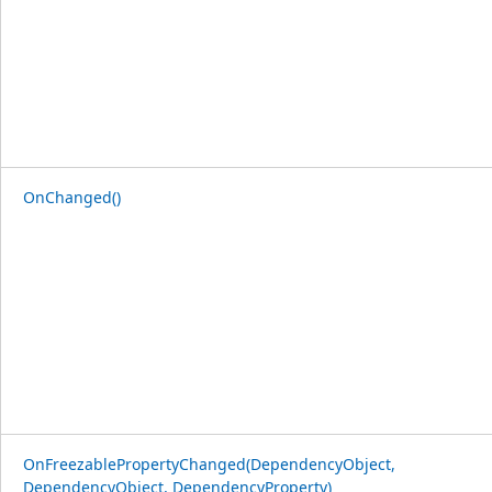
OnChanged()
OnFreezablePropertyChanged(DependencyObject,
DependencyObject, DependencyProperty)