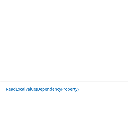
ReadLocalValue(DependencyProperty)