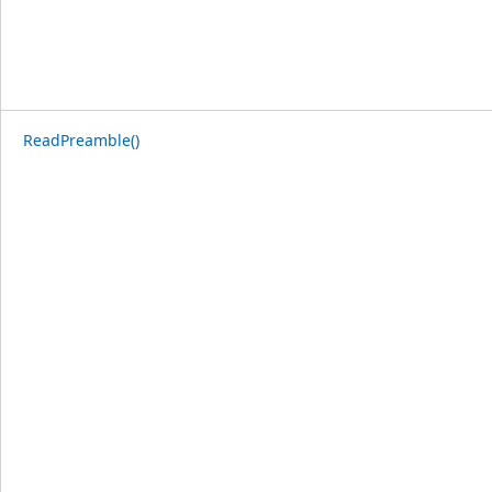
ReadPreamble()