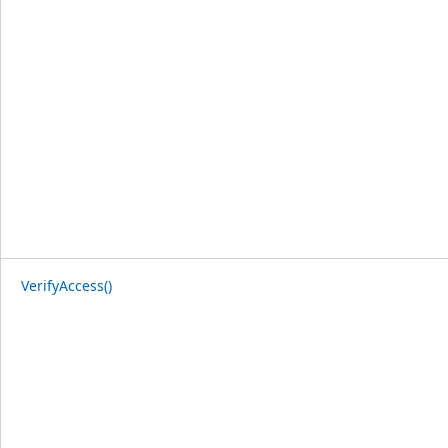
VerifyAccess()