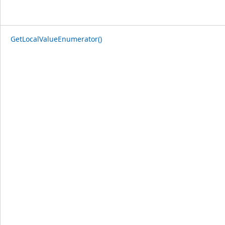
GetLocalValueEnumerator()