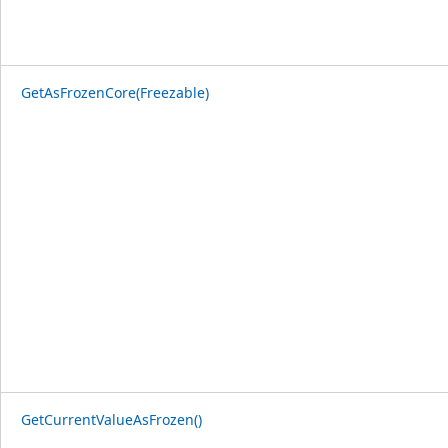
GetAsFrozenCore(Freezable)
GetCurrentValueAsFrozen()