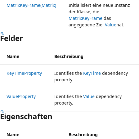
MatrixKeyFrame(Matrix)
Initialisiert eine neue Instanz
der Klasse, die
MatrixKeyFrame
das
angegebene Ziel
Value
hat.
Felder
Name
Beschreibung
KeyTimeProperty
Identifies the
KeyTime
dependency
property.
ValueProperty
Identifies the
Value
dependency
property.
Eigenschaften
Name
Beschreibung