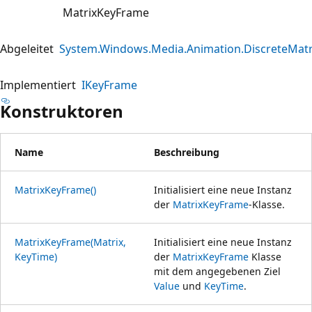
MatrixKeyFrame
Abgeleitet
System.Windows.Media.Animation.DiscreteMat
Implementiert
IKeyFrame
Konstruktoren
Name
Beschreibung
MatrixKeyFrame()
Initialisiert eine neue Instanz
der
MatrixKeyFrame
-Klasse.
MatrixKeyFrame(Matrix,
Initialisiert eine neue Instanz
KeyTime)
der
MatrixKeyFrame
Klasse
mit dem angegebenen Ziel
Value
und
KeyTime
.