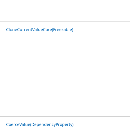
CloneCurrentValueCore(Freezable)
CoerceValue(DependencyProperty)