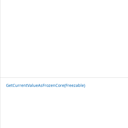
GetCurrentValueAsFrozenCore(Freezable)