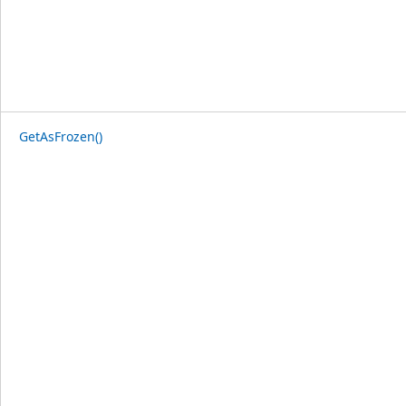
GetAsFrozen()