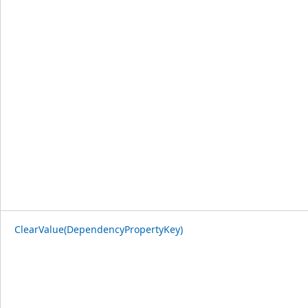
ClearValue(DependencyPropertyKey)