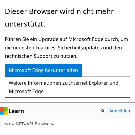
Zu
Zur
Dieser Browser wird nicht mehr
Hauptinhalt
Seitennavigation
unterstützt.
wechseln
springen
Führen Sie ein Upgrade auf Microsoft Edge durch, um
die neuesten Features, Sicherheitsupdates und den
technischen Support zu nutzen.
Microsoft Edge herunterladen
Weitere Informationen zu Internet Explorer und
Microsoft Edge
Learn
Anmelden
C#
Learn
.NET
API-Browser