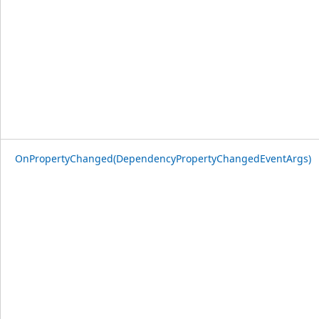
OnPropertyChanged(DependencyPropertyChangedEventArgs)