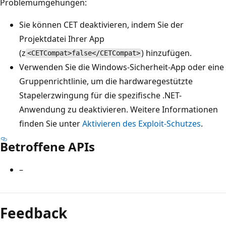
Problemumgehungen:
Sie können CET deaktivieren, indem Sie der
Projektdatei Ihrer App
(z
) hinzufügen
.
<CETCompat>false</CETCompat>
Verwenden Sie die Windows-Sicherheit-App oder eine
Gruppenrichtlinie, um die hardwaregestützte
Stapelerzwingung für die spezifische .NET-
Anwendung zu deaktivieren. Weitere Informationen
finden Sie unter
Aktivieren des Exploit-Schutzes
.
Betroffene APIs
–
Lesemodus
deaktiviert
Feedback