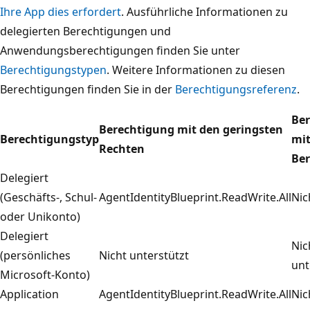
Ihre App dies erfordert
. Ausführliche Informationen zu
delegierten Berechtigungen und
Anwendungsberechtigungen finden Sie unter
Berechtigungstypen
. Weitere Informationen zu diesen
Berechtigungen finden Sie in der
Berechtigungsreferenz
.
Be
Berechtigung mit den geringsten
Berechtigungstyp
mi
Rechten
Be
Delegiert
(Geschäfts-, Schul-
AgentIdentityBlueprint.ReadWrite.All
Nic
oder Unikonto)
Delegiert
Nic
(persönliches
Nicht unterstützt
unt
Microsoft-Konto)
Application
AgentIdentityBlueprint.ReadWrite.All
Nic