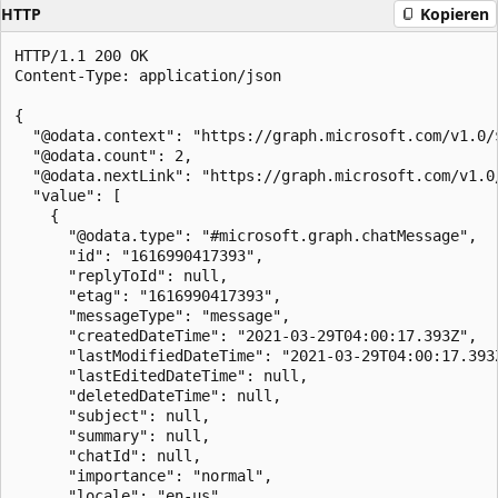
HTTP
Kopieren
HTTP/1.1 200 OK

Content-Type: application/json

{

  "@odata.context": "https://graph.microsoft.com/v1.0/
  "@odata.count": 2,

  "@odata.nextLink": "https://graph.microsoft.com/v1.0
  "value": [

    {

      "@odata.type": "#microsoft.graph.chatMessage",

      "id": "1616990417393",

      "replyToId": null,

      "etag": "1616990417393",

      "messageType": "message",

      "createdDateTime": "2021-03-29T04:00:17.393Z",

      "lastModifiedDateTime": "2021-03-29T04:00:17.393Z
      "lastEditedDateTime": null,

      "deletedDateTime": null,

      "subject": null,

      "summary": null,

      "chatId": null,

      "importance": "normal",

      "locale": "en-us",
