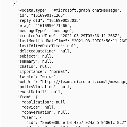
    {

      "@odata.type": "#microsoft.graph.chatMessage",

      "id": "1616990171266",

      "replyToId": "1616990032035",

      "etag": "1616990171266",

      "messageType": "message",

      "createdDateTime": "2021-03-29T03:56:11.266Z",

      "lastModifiedDateTime": "2021-03-29T03:56:11.266Z
      "lastEditedDateTime": null,

      "deletedDateTime": null,

      "subject": null,

      "summary": null,

      "chatId": null,

      "importance": "normal",

      "locale": "en-us",

      "webUrl": "https://teams.microsoft.com/l/message
      "policyViolation": null,

      "eventDetail": null,

      "from": {

        "application": null,

        "device": null,

        "conversation": null,

        "user": {

          "id": "8ea0e38b-efb3-4757-924a-5f94061cf8c2",