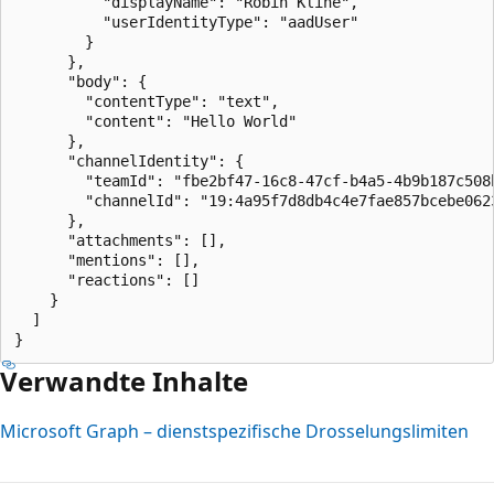
          "displayName": "Robin Kline",

          "userIdentityType": "aadUser"

        }

      },

      "body": {

        "contentType": "text",

        "content": "Hello World"

      },

      "channelIdentity": {

        "teamId": "fbe2bf47-16c8-47cf-b4a5-4b9b187c508b
        "channelId": "19:4a95f7d8db4c4e7fae857bcebe0623
      },

      "attachments": [],

      "mentions": [],

      "reactions": []

    }

  ]

Verwandte Inhalte
Microsoft Graph – dienstspezifische Drosselungslimiten