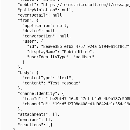
      "webUrl": "https://teams.microsoft.com/l/message
      "policyViolation": null,

      "eventDetail": null,

      "from": {

        "application": null,

        "device": null,

        "conversation": null,

        "user": {

          "id": "8ea0e38b-efb3-4757-924a-5f94061cf8c2",
          "displayName": "Robin Kline",

          "userIdentityType": "aadUser"

        }

      },

      "body": {

        "contentType": "text",

        "content": "Test message"

      },

      "channelIdentity": {

        "teamId": "fbe2bf47-16c8-47cf-b4a5-4b9b187c508b
        "channelId": "19:d5d2708d408c41d98424c1c354c19d
      },

      "attachments": [],

      "mentions": [],

      "reactions": []

    },
