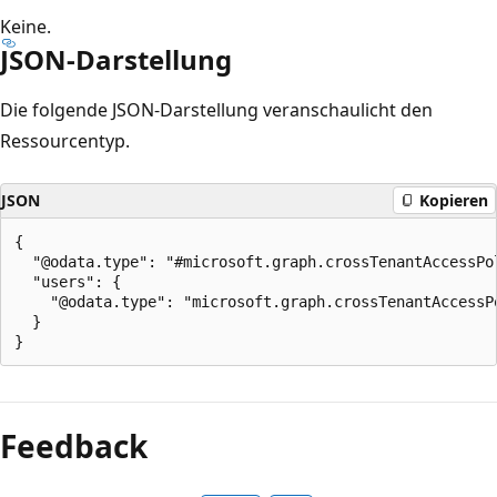
Keine.
JSON-Darstellung
Die folgende JSON-Darstellung veranschaulicht den
Ressourcentyp.
JSON
Kopieren
{

  "@odata.type": "#microsoft.graph.crossTenantAccessPo
  "users": {

    "@odata.type": "microsoft.graph.crossTenantAccessPo
  }

Lesemodus
deaktiviert
Feedback