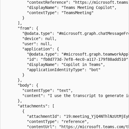
          "contextReference": "https://microsoft.teams
          "displayName": "Teams Meeting Copilot",

          "contextType": "TeamsMeeting"

        }

      ],

      "from": {

        "@odata.type": "#microsoft.graph.chatMessageFro
        "device": null,

        "user": null,

        "application": {

          "@odata.type": "#microsoft.graph.teamworkAppl
          "id": "fb8d773d-7ef8-4ec0-a117-179f88add510",
          "displayName": "Copilot in Teams",

          "applicationIdentityType": "bot"

        }

      },

      "body": {

        "contentType": "text",

        "content": "I use the transcript to generate i
      },

      "attachments": [

        {

          "attachmentId": "19:meeting_YjQ4NThlNzUtMjEy
          "contentType": "reference",

          "contentUrl": "https://microsoft.teams.com/t