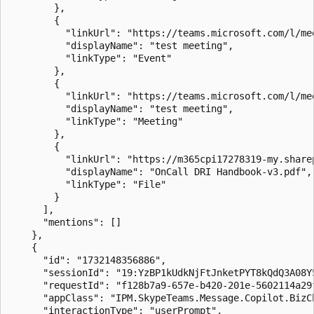
        },

        {

          "linkUrl": "https://teams.microsoft.com/l/me
          "displayName": "test meeting",

          "linkType": "Event"

        },

        {

          "linkUrl": "https://teams.microsoft.com/l/me
          "displayName": "test meeting",

          "linkType": "Meeting"

        },

        {

          "linkUrl": "https://m365cpi17278319-my.share
          "displayName": "OnCall DRI Handbook-v3.pdf",

          "linkType": "File"

        }

      ],

      "mentions": []

    },

    {

      "id": "1732148356886",

      "sessionId": "19:YzBP1kUdkNjFtJnketPYT8kQdQ3A08Y5
      "requestId": "f128b7a9-657e-b420-201e-5602114a29f
      "appClass": "IPM.SkypeTeams.Message.Copilot.BizCh
      "interactionType": "userPrompt",
