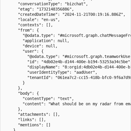
      "conversationType": "bizchat",

      "etag": "1732148356886",

      "createdDateTime": "2024-11-21T00:19:16.886Z",

      "locale": "en-us",

      "contexts": [],

      "from": {

        "@odata.type": "#microsoft.graph.chatMessageFro
        "application": null,

        "device": null,

        "user": {

          "@odata.type": "#microsoft.graph.teamworkUser
          "id": "4db02e4b-d144-400e-b194-53253a34c5be",
          "displayName": "8:orgid:4db02e4b-d144-400e-b1
          "userIdentityType": "aadUser",

          "tenantId": "061ea7c2-cc15-418b-bfc0-9f6a7d98
        }

      },

      "body": {

        "contentType": "text",

        "content": "What should be on my radar from ema
      },

      "attachments": [],

      "links": [],

      "mentions": []

    }
