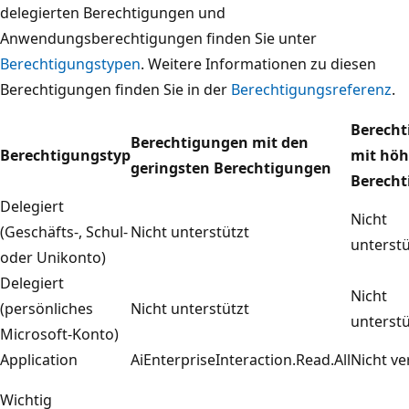
delegierten Berechtigungen und
Anwendungsberechtigungen finden Sie unter
Berechtigungstypen
. Weitere Informationen zu diesen
Berechtigungen finden Sie in der
Berechtigungsreferenz
.
Berech
Berechtigungen mit den
Berechtigungstyp
mit höh
geringsten Berechtigungen
Berech
Delegiert
Nicht
(Geschäfts-, Schul-
Nicht unterstützt
unterstü
oder Unikonto)
Delegiert
Nicht
(persönliches
Nicht unterstützt
unterstü
Microsoft-Konto)
Application
AiEnterpriseInteraction.Read.All
Nicht ve
Wichtig