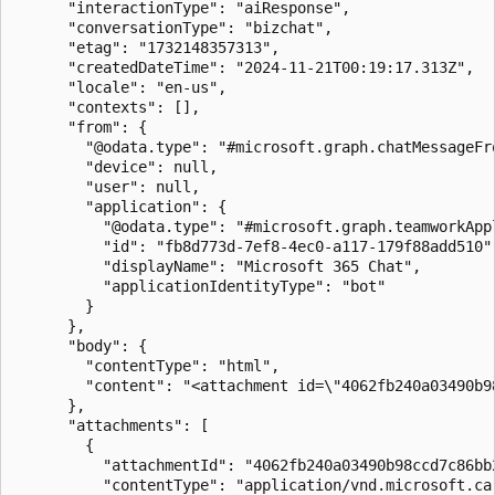
      "interactionType": "aiResponse",

      "conversationType": "bizchat",

      "etag": "1732148357313",

      "createdDateTime": "2024-11-21T00:19:17.313Z",

      "locale": "en-us",

      "contexts": [],

      "from": {

        "@odata.type": "#microsoft.graph.chatMessageFro
        "device": null,

        "user": null,

        "application": {

          "@odata.type": "#microsoft.graph.teamworkAppl
          "id": "fb8d773d-7ef8-4ec0-a117-179f88add510",
          "displayName": "Microsoft 365 Chat",

          "applicationIdentityType": "bot"

        }

      },

      "body": {

        "contentType": "html",

        "content": "<attachment id=\"4062fb240a03490b98
      },

      "attachments": [

        {

          "attachmentId": "4062fb240a03490b98ccd7c86bb2
          "contentType": "application/vnd.microsoft.car