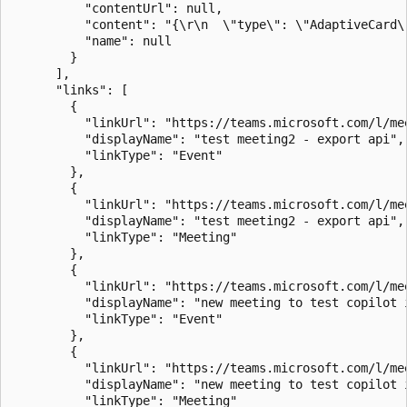
          "contentUrl": null,

          "content": "{\r\n  \"type\": \"AdaptiveCard\
          "name": null

        }

      ],

      "links": [

        {

          "linkUrl": "https://teams.microsoft.com/l/me
          "displayName": "test meeting2 - export api",

          "linkType": "Event"

        },

        {

          "linkUrl": "https://teams.microsoft.com/l/me
          "displayName": "test meeting2 - export api",

          "linkType": "Meeting"

        },

        {

          "linkUrl": "https://teams.microsoft.com/l/me
          "displayName": "new meeting to test copilot i
          "linkType": "Event"

        },

        {

          "linkUrl": "https://teams.microsoft.com/l/me
          "displayName": "new meeting to test copilot i
          "linkType": "Meeting"
