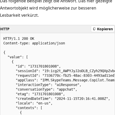
Das folgende Beispiel zeigt die Antwort. Das hier gezeigte
Antwortobjekt wird möglicherweise zur besseren
Lesbarkeit verkürzt.
HTTP
Kopieren
HTTP/1.1 200 OK

Content-type: application/json

{

  "value": [

    {

      "id": "1731701801008",

      "sessionId": "19:icg2t_AWPYJyJ2oDLB_CZyh29QXpZvbd
      "requestId": "7336770c-fb25-48ac-8303-4493ad11ed7
      "appClass": "IPM.SkypeTeams.Message.Copilot.Teams
      "interactionType": "aiResponse",

      "conversationType": "appchat",

      "etag": "1731701801008",

      "createdDateTime": "2024-11-15T20:16:41.008Z",

      "locale": "en-us",

      "contexts": [

        {
