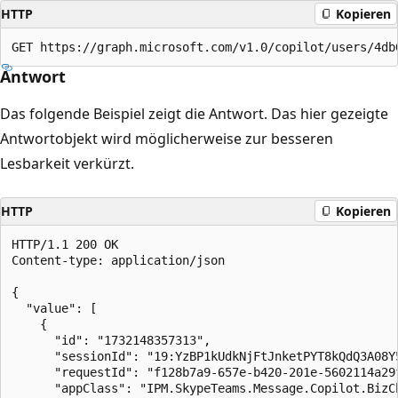
HTTP
Kopieren
Antwort
Das folgende Beispiel zeigt die Antwort. Das hier gezeigte
Antwortobjekt wird möglicherweise zur besseren
Lesbarkeit verkürzt.
HTTP
Kopieren
HTTP/1.1 200 OK

Content-type: application/json

{

  "value": [

    {

      "id": "1732148357313",

      "sessionId": "19:YzBP1kUdkNjFtJnketPYT8kQdQ3A08Y5
      "requestId": "f128b7a9-657e-b420-201e-5602114a29f
      "appClass": "IPM.SkypeTeams.Message.Copilot.BizCh