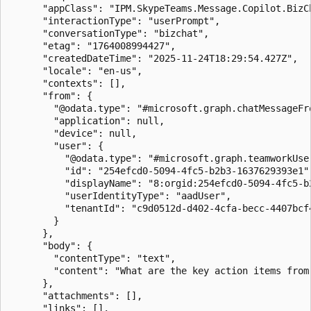
      "appClass": "IPM.SkypeTeams.Message.Copilot.BizCh
      "interactionType": "userPrompt",

      "conversationType": "bizchat",

      "etag": "1764008994427",

      "createdDateTime": "2025-11-24T18:29:54.427Z",

      "locale": "en-us",

      "contexts": [],

      "from": {

        "@odata.type": "#microsoft.graph.chatMessageFro
        "application": null,

        "device": null,

        "user": {

          "@odata.type": "#microsoft.graph.teamworkUser
          "id": "254efcd0-5094-4fc5-b2b3-1637629393e1",
          "displayName": "8:orgid:254efcd0-5094-4fc5-b2
          "userIdentityType": "aadUser",

          "tenantId": "c9d0512d-d402-4cfa-becc-4407bcf4
        }

      },

      "body": {

        "contentType": "text",

        "content": "What are the key action items from 
      },

      "attachments": [],

      "links": [],
