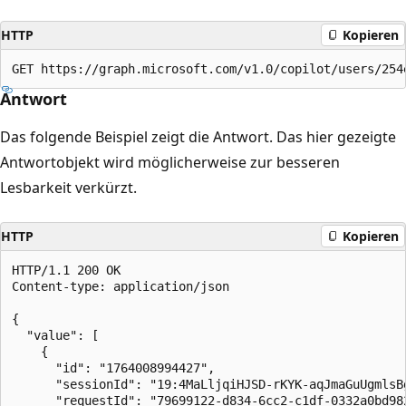
HTTP
Kopieren
Antwort
Das folgende Beispiel zeigt die Antwort. Das hier gezeigte
Antwortobjekt wird möglicherweise zur besseren
Lesbarkeit verkürzt.
HTTP
Kopieren
HTTP/1.1 200 OK

Content-type: application/json

{

  "value": [

    {

      "id": "1764008994427",

      "sessionId": "19:4MaLljqiHJSD-rKYK-aqJmaGuUgmlsBg
      "requestId": "79699122-d834-6cc2-c1df-0332a0bd982