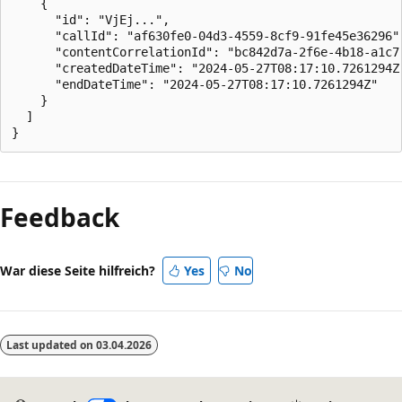
    {

      "id": "VjEj...",

      "callId": "af630fe0-04d3-4559-8cf9-91fe45e36296",
      "contentCorrelationId": "bc842d7a-2f6e-4b18-a1c7-
      "createdDateTime": "2024-05-27T08:17:10.7261294Z"
      "endDateTime": "2024-05-27T08:17:10.7261294Z"

    }

  ]

Feedback
War diese Seite hilfreich?
Yes
No
Last updated on
03.04.2026