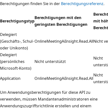
Berechtigungen finden Sie in der
Berechtigungsreferenz
.
Berech
Berechtigungen mit den
Berechtigungstyp
mit hö
geringsten Berechtigungen
Berech
Delegiert
(Geschäfts-, Schul-
OnlineMeetingAiInsight.Read.All
Nicht ve
oder Unikonto)
Delegiert
Nicht
(persönliches
Nicht unterstützt
unterst
Microsoft-Konto)
Nicht
Application
OnlineMeetingAiInsight.Read.All
unterst
Um Anwendungsberechtigungen für diese API zu
verwenden, müssen Mandantenadministratoren eine
Anwendungszugriffsrichtlinie erstellen und einem