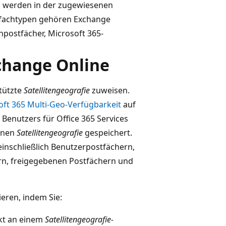
 werden in der zugewiesenen
stfachtypen gehören Exchange
npostfächer, Microsoft 365-
change Online
tützte
Satellitengeografie
zuweisen.
oft 365 Multi-Geo-Verfügbarkeit
auf
Benutzers für Office 365 Services
enen
Satellitengeografie
gespeichert.
einschließlich Benutzerpostfächern,
n, freigegebenen Postfächern und
ieren, indem Sie:
ekt an einem
Satellitengeografie-