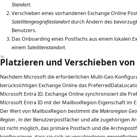
Standort
.
Verschieben eines vorhandenen Exchange Online Post
Satellitengeografiestandort
durch Ändern des bevorzugt
Benutzers.
Das Onboarding eines Postfachs aus einem lokalen Ex
einem
Satellitenstandort
.
Platzieren und Verschieben von
Nachdem Microsoft die erforderlichen Multi-Geo-Konfigura
berücksichtigen Exchange Online das PreferredDataLocatio
Microsoft Entra ID. Exchange Online synchronisiert die Pr
Microsoft Entra ID mit der MailboxRegion-Eigenschaft im E
Der Wert von MailboxRegion bestimmt die
Makroregion Geo
Region
, in der Benutzerpostfächer und alle zugehörigen Ar
ist nicht möglich, das primäre Postfach und die Archivpost
konfigurieren, dass sie sich an verschiedenen
geografischen