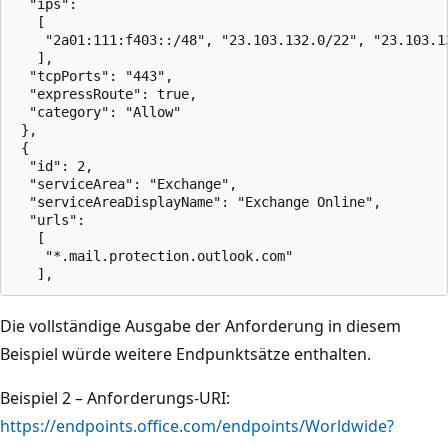
  "ips":

   [

    "2a01:111:f403::/48", "23.103.132.0/22", "23.103.1
   ],

  "tcpPorts": "443",

  "expressRoute": true,

  "category": "Allow"

 },

 {

  "id": 2,

  "serviceArea": "Exchange",

  "serviceAreaDisplayName": "Exchange Online",

  "urls":

   [

    "*.mail.protection.outlook.com"

Die vollständige Ausgabe der Anforderung in diesem
Beispiel würde weitere Endpunktsätze enthalten.
Beispiel 2 – Anforderungs-URI:
https://endpoints.office.com/endpoints/Worldwide?