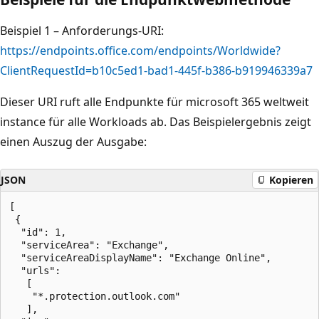
Beispiel 1 – Anforderungs-URI:
https://endpoints.office.com/endpoints/Worldwide?
ClientRequestId=b10c5ed1-bad1-445f-b386-b919946339a7
Dieser URI ruft alle Endpunkte für microsoft 365 weltweit
instance für alle Workloads ab. Das Beispielergebnis zeigt
einen Auszug der Ausgabe:
JSON
Kopieren
[

 {

  "id": 1,

  "serviceArea": "Exchange",

  "serviceAreaDisplayName": "Exchange Online",

  "urls":

   [

    "*.protection.outlook.com"

   ],
