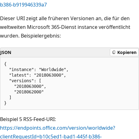
b386-b919946339a7
Dieser URI zeigt alle früheren Versionen an, die für den
weltweiten Microsoft 365-Dienst instance veröffentlicht
wurden. Beispielergebnis:
JSON
Kopieren
{

  "instance": "Worldwide",

  "latest": "2018063000",

  "versions": [

    "2018063000",

    "2018062000"

  ]

Beispiel 5 RSS-Feed-URI:
https://endpoints.office.com/version/worldwide?
clientRequestId=b10c5ed1-bad1-445f-b386-