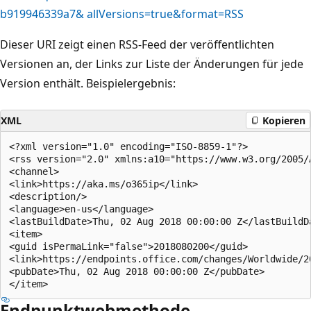
b919946339a7& allVersions=true&format=RSS
Dieser URI zeigt einen RSS-Feed der veröffentlichten
Versionen an, der Links zur Liste der Änderungen für jede
Version enthält. Beispielergebnis:
XML
Kopieren
<?xml version="1.0" encoding="ISO-8859-1"?>

<rss version="2.0" xmlns:a10="https://www.w3.org/2005/A
<channel>

<link>https://aka.ms/o365ip</link>

<description/>

<language>en-us</language>

<lastBuildDate>Thu, 02 Aug 2018 00:00:00 Z</lastBuildDa
<item>

<guid isPermaLink="false">2018080200</guid>

<link>https://endpoints.office.com/changes/Worldwide/2
<pubDate>Thu, 02 Aug 2018 00:00:00 Z</pubDate>

Endpunktwebmethode