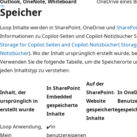
Outlook, OneNote, Whiteboard
OneDrive eines B
Speicher
Loop Inhalte werden in SharePoint, OneDrive und
SharePo
Informationen zu Copilot-Seiten und Copilot-Notizbücher Sp
Storage for Copilot-Seiten and Copilot-Notizbücher( Storage
Notizbücher
). Wo der Inhalt ursprünglich erstellt wurde, 
Verwenden Sie die folgende Tabelle, um die Speicherorte 
jeden Inhaltstyp zu verstehen:
Auf der
In SharePoint
Inhalt, der
SharePoint-
In OneD
Embedded
ursprünglich in
Website
Benutze
gespeicherte
erstellt wurde
gespeicherte
gespeic
Inhalte
Inhalte
Loop Anwendung,
✔️in
Mein
benutzereigenen