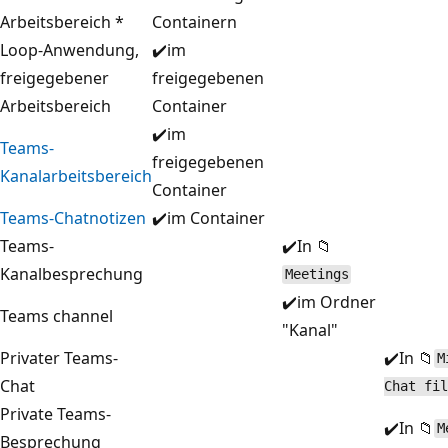
Arbeitsbereich *
Containern
Loop-Anwendung,
✔️im
freigegebener
freigegebenen
Arbeitsbereich
Container
✔️im
Teams-
freigegebenen
Kanalarbeitsbereich
Container
Teams-Chatnotizen
✔️im Container
Teams-
✔️In 📁
Kanalbesprechung
Meetings
✔️im Ordner
Teams channel
"Kanal"
Privater Teams-
✔️In 📁
M
Chat
Chat fil
Private Teams-
✔️In 📁
M
Besprechung