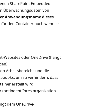
eigenen SharePoint Embedded-
 den Überwachungsdaten von
der Anwendungsname dieses
t für den Container, auch wenn er
t-Websites oder OneDrive (hängt
rden)
oop Arbeitsbereichs und die
otebooks, um zu verhindern, dass
iner erstellt wird.
rkontingent Ihres organization
folgt dem OneDrive-