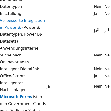
Datentypen
Nein
Nei
Blitzfüllung
Ja
Nei
Verbesserte Integration
in Power BI
(Power BI-
3
3
Ja
Ja
Datentypen, Power BI-
Datasets)
Anwendungsinterne
Suche nach
Nein
Nei
Onlinevorlagen
Intelligent Digital Ink
Nein
Nei
Office-Skripts
Ja
Nei
Intelligentes
Ja
Nein
Nei
Nachschlagen
Microsoft Forms
ist in
den Government-Clouds
vollständig verfügbar,