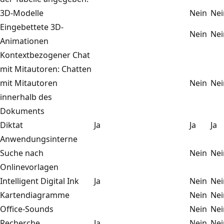
3D-Modelle
Nein
Nei
Eingebettete 3D-
Nein
Nei
Animationen
Kontextbezogener Chat
mit Mitautoren: Chatten
mit Mitautoren
Nein
Nei
innerhalb des
Dokuments
Diktat
Ja
Ja
Ja
Anwendungsinterne
Suche nach
Nein
Nei
Onlinevorlagen
Intelligent Digital Ink
Ja
Nein
Nei
Kartendiagramme
Nein
Nei
Office-Sounds
Nein
Nei
Recherche
Ja
Nein
Nei