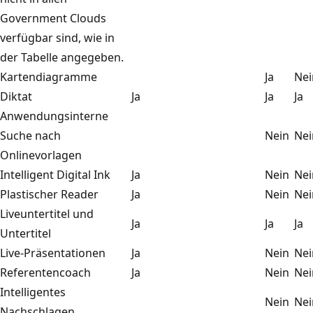
Government Clouds
verfügbar sind, wie in
der Tabelle angegeben.
Kartendiagramme
Ja
Nei
Diktat
Ja
Ja
Ja
Anwendungsinterne
Suche nach
Nein
Nei
Onlinevorlagen
Intelligent Digital Ink
Ja
Nein
Nei
Plastischer Reader
Ja
Nein
Nei
Liveuntertitel und
Ja
Ja
Ja
Untertitel
Live-Präsentationen
Ja
Nein
Nei
Referentencoach
Ja
Nein
Nei
Intelligentes
Nein
Nei
Nachschlagen