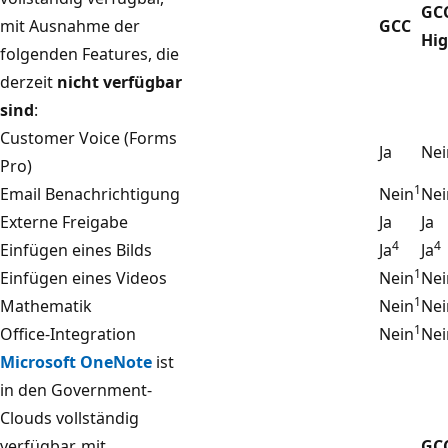
GC
mit Ausnahme der
GCC
Hi
folgenden Features, die
derzeit
nicht verfügbar
sind
:
Customer Voice (Forms
Ja
Nei
Pro)
1
Email Benachrichtigung
Nein
Nei
Externe Freigabe
Ja
Ja
4
4
Einfügen eines Bilds
Ja
Ja
1
Einfügen eines Videos
Nein
Nei
1
Mathematik
Nein
Nei
1
Office-Integration
Nein
Nei
Microsoft OneNote
ist
in den Government-
Clouds vollständig
verfügbar, mit
GC