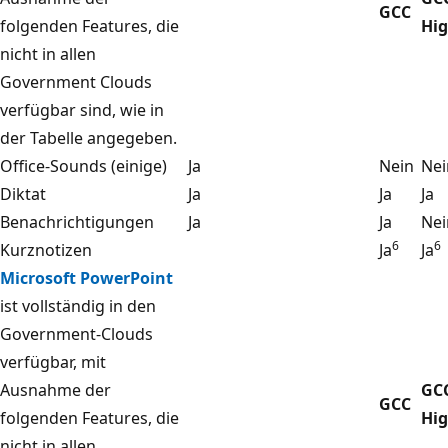
GCC
folgenden Features, die
Hi
nicht in allen
Government Clouds
verfügbar sind, wie in
der Tabelle angegeben.
Office-Sounds (einige)
Ja
Nein
Nei
Diktat
Ja
Ja
Ja
Benachrichtigungen
Ja
Ja
Nei
6
6
Kurznotizen
Ja
Ja
Microsoft PowerPoint
ist vollständig in den
Government-Clouds
verfügbar, mit
Ausnahme der
GC
GCC
folgenden Features, die
Hi
nicht in allen