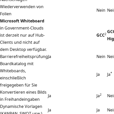
Wiederverwenden von
Nein
Nei
Folien
Microsoft Whiteboard
in Government-Clouds
GC
2
ist derzeit nur auf Hub-
GCC
Hi
Clients und nicht auf
dem Desktop verfügbar.
Barrierefreiheitsprüfung
Ja
Nein
Nei
Boardkatalog mit
Whiteboards,
*
Ja
Ja
einschließlich
freigegeben für Sie
Konvertieren eines Bilds
2
Ja
Ja
Nei
in Freihandeingaben
Dynamische Vorlagen
Ja
Ja
Nei
(KANBAN, SWOT usw.)