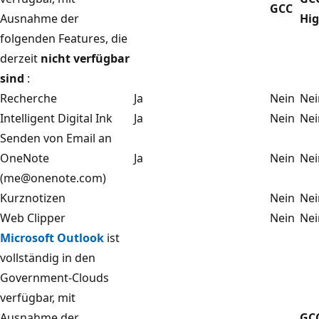
GCC
Ausnahme der
Hi
folgenden Features, die
derzeit
nicht verfügbar
sind
:
Recherche
Ja
Nein
Nei
Intelligent Digital Ink
Ja
Nein
Nei
Senden von Email an
OneNote
Ja
Nein
Nei
(me@onenote.com)
Kurznotizen
Nein
Nei
Web Clipper
Nein
Nei
Microsoft Outlook
ist
vollständig in den
Government-Clouds
verfügbar, mit
Ausnahme der
GC