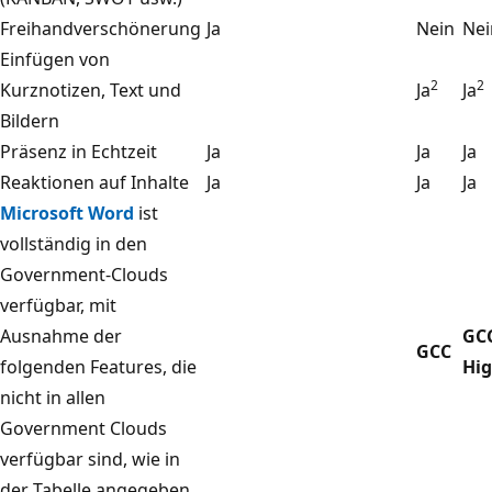
Freihandverschönerung
Ja
Nein
Nei
Einfügen von
2
2
Kurznotizen, Text und
Ja
Ja
Bildern
Präsenz in Echtzeit
Ja
Ja
Ja
Reaktionen auf Inhalte
Ja
Ja
Ja
Microsoft Word
ist
vollständig in den
Government-Clouds
verfügbar, mit
Ausnahme der
GC
GCC
folgenden Features, die
Hi
nicht in allen
Government Clouds
verfügbar sind, wie in
der Tabelle angegeben.