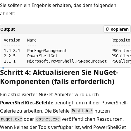
Sie sollten ein Ergebnis erhalten, das dem folgenden
ähnelt:
Output
Kopieren
Version   Name                                Repositor
-------   ----                                ---------
1.4.8.1   PackageManagement                   PSGaller
2.2.5     PowerShellGet                       PSGaller
Schritt 4: Aktualisieren Sie NuGet-
Komponenten (falls erforderlich)
Ein aktualisierter NuGet-Anbieter wird durch
PowerShellGet-Befehle
benötigt, um mit der PowerShell-
Galerie zu arbeiten. Die Befehle
nutzen
Publish-*
oder
veröffentlichen Ressourcen.
nuget.exe
dotnet.exe
Wenn keines der Tools verfügbar ist, wird PowerShellGet