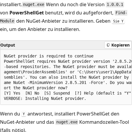
installiert.
Wenn du noch die Version
nuget.exe
1.0.0.1
von
PowerShellGet
benutzt, wird du aufgefordert,
Find-
den NuGet-Anbieter zu installieren. Geben
Module
Sie Y
ein, um den Anbieter zu installieren.
Output
Kopieren
NuGet provider is required to continue

PowerShellGet requires NuGet provider version '2.8.5.2
-based repositories. The NuGet provider must be availa
agement\ProviderAssemblies' or 'C:\Users\user1\AppData
semblies'. You can also install the NuGet provider by 
ame NuGet -MinimumVersion 2.8.5.201 -Force'. Do you wa
ort the NuGet provider now?

[Y] Yes  [N] No  [S] Suspend  [?] Help (default is "Y")
Wenn du
antwortest, installiert PowerShellGet den
Y
NuGet-Anbieter und das
Kommandozeilen-Tool
nuget.exe
(falls nötig).