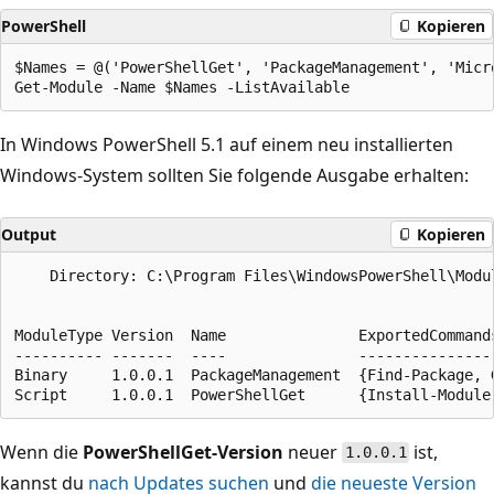
PowerShell
Kopieren
$Names = @('PowerShellGet', 'PackageManagement', 'Micro
In Windows PowerShell 5.1 auf einem neu installierten
Windows-System sollten Sie folgende Ausgabe erhalten:
Output
Kopieren
    Directory: C:\Program Files\WindowsPowerShell\Modul
ModuleType Version  Name               ExportedCommands
---------- -------  ----               ----------------
Binary     1.0.0.1  PackageManagement  {Find-Package, G
Wenn die
PowerShellGet-Version
neuer
ist,
1.0.0.1
kannst du
nach Updates suchen
und
die neueste Version