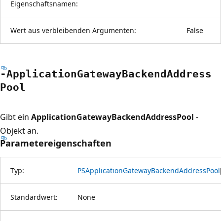
Eigenschaftsnamen:
Wert aus verbleibenden Argumenten:
False
-Application
Gateway
Backend
Address
Pool
Gibt ein
ApplicationGatewayBackendAddressPool
-
Objekt an.
Parametereigenschaften
Typ:
PSApplicationGatewayBackendAddressPool
Standardwert:
None