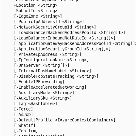
    -Location <String>

    -SubnetId <String>

    [-EdgeZone <String>]

    [-PublicIpAddressId <String>]

    [-NetworkSecurityGroupId <String>]

    [-LoadBalancerBackendAddressPoolId <String[]>]

    [-LoadBalancerInboundNatRuleId <String[]>]

    [-ApplicationGatewayBackendAddressPoolId <String[]>
    [-ApplicationSecurityGroupId <String[]>]

    [-PrivateIpAddress <String>]

    [-IpConfigurationName <String>]

    [-DnsServer <String[]>]

    [-InternalDnsNameLabel <String>]

    [-DisableTcpStateTracking <String>]

    [-EnableIPForwarding]

    [-EnableAcceleratedNetworking]

    [-AuxiliaryMode <String>]

    [-AuxiliarySku <String>]

    [-Tag <Hashtable>]

    [-Force]

    [-AsJob]

    [-DefaultProfile <IAzureContextContainer>]

    [-WhatIf]

    [-Confirm]
