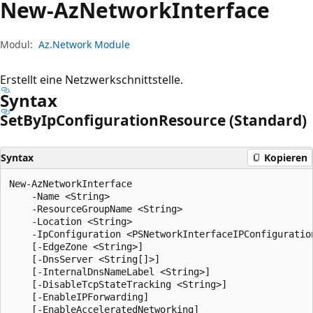
New-Az
Network
Interface
Modul:
Az.Network Module
Erstellt eine Netzwerkschnittstelle.
Syntax
Set
ByIp
Configuration
Resource (Standard)
Syntax
Kopieren
New-AzNetworkInterface

    -Name <String>

    -ResourceGroupName <String>

    -Location <String>

    -IpConfiguration <PSNetworkInterfaceIPConfiguration
    [-EdgeZone <String>]

    [-DnsServer <String[]>]

    [-InternalDnsNameLabel <String>]

    [-DisableTcpStateTracking <String>]

    [-EnableIPForwarding]

    [-EnableAcceleratedNetworking]
