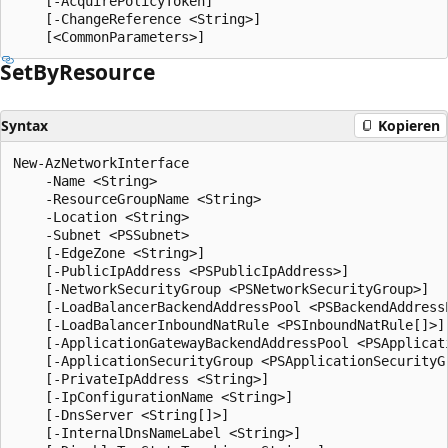
    [-AcquirePolicyToken]

    [-ChangeReference <String>]

Set
ByResource
Syntax
Kopieren
New-AzNetworkInterface

    -Name <String>

    -ResourceGroupName <String>

    -Location <String>

    -Subnet <PSSubnet>

    [-EdgeZone <String>]

    [-PublicIpAddress <PSPublicIpAddress>]

    [-NetworkSecurityGroup <PSNetworkSecurityGroup>]

    [-LoadBalancerBackendAddressPool <PSBackendAddressP
    [-LoadBalancerInboundNatRule <PSInboundNatRule[]>]

    [-ApplicationGatewayBackendAddressPool <PSApplicati
    [-ApplicationSecurityGroup <PSApplicationSecurityGr
    [-PrivateIpAddress <String>]

    [-IpConfigurationName <String>]

    [-DnsServer <String[]>]

    [-InternalDnsNameLabel <String>]
