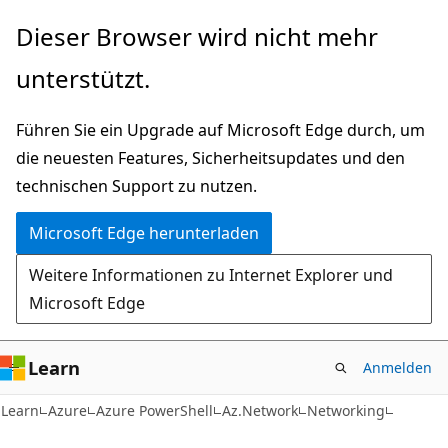
Zu
Zur
Dieser Browser wird nicht mehr
Hauptinhalt
Seitennavigation
unterstützt.
wechseln
springen
Führen Sie ein Upgrade auf Microsoft Edge durch, um
die neuesten Features, Sicherheitsupdates und den
technischen Support zu nutzen.
Microsoft Edge herunterladen
Weitere Informationen zu Internet Explorer und
Microsoft Edge
Learn
Anmelden
Learn
Azure
Azure PowerShell
Az.Network
Networking