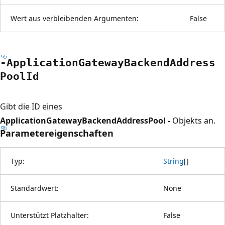
Wert aus verbleibenden Argumenten:
False
-Application
Gateway
Backend
Address
Pool
Id
Gibt die ID eines
ApplicationGatewayBackendAddressPool -
Objekts an.
Parametereigenschaften
Typ:
String
[
]
Standardwert:
None
Unterstützt Platzhalter:
False