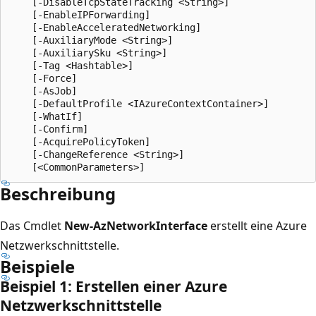
    [-DisableTcpStateTracking <String>]

    [-EnableIPForwarding]

    [-EnableAcceleratedNetworking]

    [-AuxiliaryMode <String>]

    [-AuxiliarySku <String>]

    [-Tag <Hashtable>]

    [-Force]

    [-AsJob]

    [-DefaultProfile <IAzureContextContainer>]

    [-WhatIf]

    [-Confirm]

    [-AcquirePolicyToken]

    [-ChangeReference <String>]

Beschreibung
Das Cmdlet
New-AzNetworkInterface
erstellt eine Azure
Netzwerkschnittstelle.
Beispiele
Beispiel 1: Erstellen einer Azure
Netzwerkschnittstelle