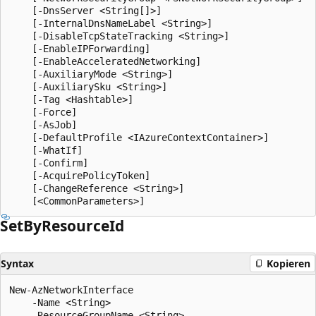
    [-DnsServer <String[]>]

    [-InternalDnsNameLabel <String>]

    [-DisableTcpStateTracking <String>]

    [-EnableIPForwarding]

    [-EnableAcceleratedNetworking]

    [-AuxiliaryMode <String>]

    [-AuxiliarySku <String>]

    [-Tag <Hashtable>]

    [-Force]

    [-AsJob]

    [-DefaultProfile <IAzureContextContainer>]

    [-WhatIf]

    [-Confirm]

    [-AcquirePolicyToken]

    [-ChangeReference <String>]

Set
ByResource
Id
Syntax
Kopieren
New-AzNetworkInterface

    -Name <String>

    -ResourceGroupName <String>
