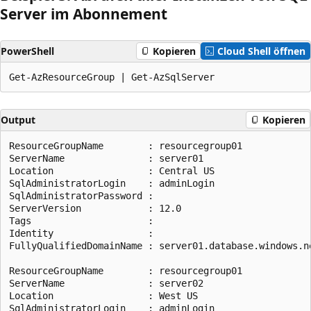
Server im Abonnement
PowerShell
Kopieren
Cloud Shell öffnen
Output
Kopieren
ResourceGroupName        : resourcegroup01

ServerName               : server01

Location                 : Central US

SqlAdministratorLogin    : adminLogin

SqlAdministratorPassword :

ServerVersion            : 12.0

Tags                     :

Identity                 :

FullyQualifiedDomainName : server01.database.windows.ne
ResourceGroupName        : resourcegroup01

ServerName               : server02

Location                 : West US

SqlAdministratorLogin    : adminLogin
