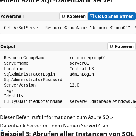
PowerShell
Kopieren
Cloud Shell öffnen
Output
Kopieren
ResourceGroupName        : resourcegroup01

ServerName               : server01

Location                 : Central US

SqlAdministratorLogin    : adminLogin

SqlAdministratorPassword :

ServerVersion            : 12.0

Tags                     :

Identity                 :

Dieser Befehl ruft Informationen zum Azure SQL-
Datenbank Server mit dem Namen Server01 ab.
Beispiel 3: Abrufen aller Instanzen von SQL