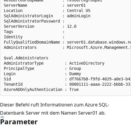
ServerName               : server01

Location                 : Central US

SqlAdministratorLogin    : adminLogin

SqlAdministratorPassword :

ServerVersion            : 12.0

Tags                     :

Identity                 :

FullyQualifiedDomainName : server01.database.windows.ne
Administrators           : Microsoft.Azure.Management.
$val.Administrators

AdministratorType         : ActiveDirectory

PrincipalType             : Group

Login                     : Dummy

Sid                       : df7667b8-f9fd-4029-a0e3-b43
TenantId                  : 00001111-aaaa-2222-bbbb-333
Dieser Befehl ruft Informationen zum Azure SQL-
Datenbank Server mit dem Namen Server01 ab.
Parameter