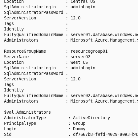
Location                 : Central US

SqlAdministratorLogin    : adminLogin

SqlAdministratorPassword :

ServerVersion            : 12.0

Tags                     :

Identity                 :

FullyQualifiedDomainName : server01.database.windows.ne
Administrators           : Microsoft.Azure.Management.
ResourceGroupName        : resourcegroup01

ServerName               : server02

Location                 : West US

SqlAdministratorLogin    : adminLogin

SqlAdministratorPassword :

ServerVersion            : 12.0

Tags                     :

Identity                 :

FullyQualifiedDomainName : server02.database.windows.ne
Administrators           : Microsoft.Azure.Management.
$val.Administrators

AdministratorType         : ActiveDirectory

PrincipalType             : Group

Login                     : Dummy

Sid                       : df7667b8-f9fd-4029-a0e3-b43