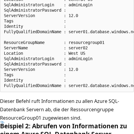
SqlAdministratorLogin    : adminLogin

SqlAdministratorPassword :

ServerVersion            : 12.0

Tags                     :

Identity                 :

FullyQualifiedDomainName : server01.database.windows.ne
ResourceGroupName        : resourcegroup01

ServerName               : server02

Location                 : West US

SqlAdministratorLogin    : adminLogin

SqlAdministratorPassword :

ServerVersion            : 12.0

Tags                     :

Identity                 :

Dieser Befehl ruft Informationen zu allen Azure SQL-
Datenbank Servern ab, die der Ressourcengruppe
ResourceGroup01 zugewiesen sind.
Beispiel 2: Abrufen von Informationen zu
einem Azure SQL-Datenbank Server