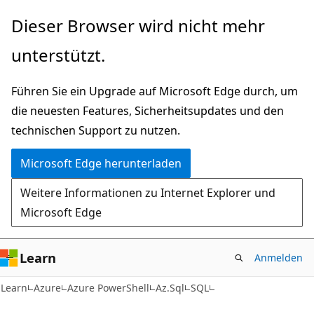
Zu
Zur
Dieser Browser wird nicht mehr
Hauptinhalt
Seitennavigation
unterstützt.
wechseln
springen
Führen Sie ein Upgrade auf Microsoft Edge durch, um
die neuesten Features, Sicherheitsupdates und den
technischen Support zu nutzen.
Microsoft Edge herunterladen
Weitere Informationen zu Internet Explorer und
Microsoft Edge
Learn
Anmelden
Learn
Azure
Azure PowerShell
Az.Sql
SQL