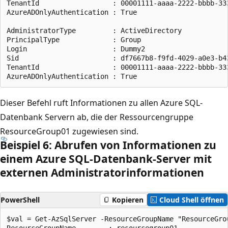
TenantId                  : 00001111-aaaa-2222-bbbb-333
AzureADOnlyAuthentication : True

AdministratorType         : ActiveDirectory

PrincipalType             : Group

Login                     : Dummy2

Sid                       : df7667b8-f9fd-4029-a0e3-b43
TenantId                  : 00001111-aaaa-2222-bbbb-333
Dieser Befehl ruft Informationen zu allen Azure SQL-
Datenbank Servern ab, die der Ressourcengruppe
ResourceGroup01 zugewiesen sind.
Beispiel 6: Abrufen von Informationen zu
einem Azure SQL-Datenbank-Server mit
externen Administratorinformationen
PowerShell
Kopieren
Cloud Shell öffnen
$val = Get-AzSqlServer -ResourceGroupName "ResourceGro
ResourceGroupName        : resourcegroup01
