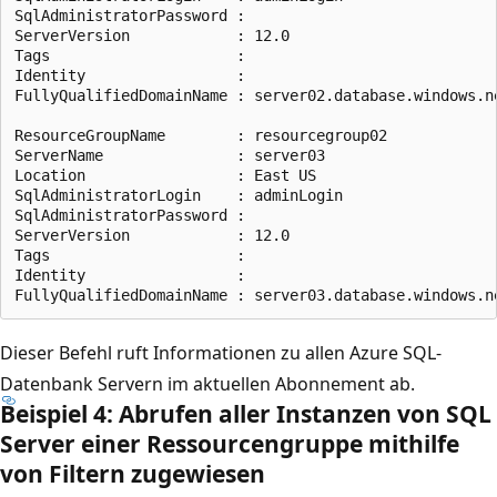
SqlAdministratorPassword :

ServerVersion            : 12.0

Tags                     :

Identity                 :

FullyQualifiedDomainName : server02.database.windows.ne
ResourceGroupName        : resourcegroup02

ServerName               : server03

Location                 : East US

SqlAdministratorLogin    : adminLogin

SqlAdministratorPassword :

ServerVersion            : 12.0

Tags                     :

Identity                 :

Dieser Befehl ruft Informationen zu allen Azure SQL-
Datenbank Servern im aktuellen Abonnement ab.
Beispiel 4: Abrufen aller Instanzen von SQL
Server einer Ressourcengruppe mithilfe
von Filtern zugewiesen