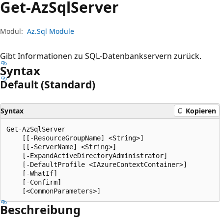
Get-Az
Sql
Server
Modul:
Az.Sql Module
Gibt Informationen zu SQL-Datenbankservern zurück.
Syntax
Default (Standard)
Syntax
Kopieren
Get-AzSqlServer

    [[-ResourceGroupName] <String>]

    [[-ServerName] <String>]

    [-ExpandActiveDirectoryAdministrator]

    [-DefaultProfile <IAzureContextContainer>]

    [-WhatIf]

    [-Confirm]

Beschreibung