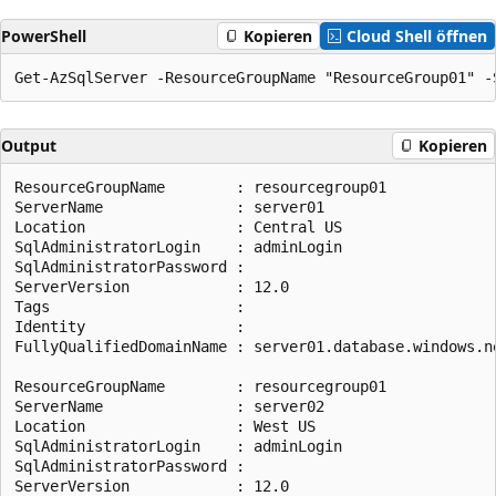
PowerShell
Kopieren
Cloud Shell öffnen
Output
Kopieren
ResourceGroupName        : resourcegroup01

ServerName               : server01

Location                 : Central US

SqlAdministratorLogin    : adminLogin

SqlAdministratorPassword :

ServerVersion            : 12.0

Tags                     :

Identity                 :

FullyQualifiedDomainName : server01.database.windows.ne
ResourceGroupName        : resourcegroup01

ServerName               : server02

Location                 : West US

SqlAdministratorLogin    : adminLogin

SqlAdministratorPassword :

ServerVersion            : 12.0
