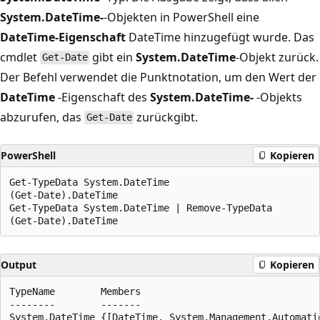
System.DateTime-
-Objekten in PowerShell eine
DateTime-Eigenschaft
DateTime hinzugefügt wurde. Das
cmdlet
gibt ein
System.DateTime
-Objekt zurück.
Get-Date
Der Befehl verwendet die Punktnotation, um den Wert der
DateTime
-Eigenschaft des
System.DateTime-
-Objekts
abzurufen, das
zurückgibt.
Get-Date
PowerShell
Kopieren
Get-TypeData System.DateTime

(Get-Date).DateTime

Get-TypeData System.DateTime | Remove-TypeData

Output
Kopieren
TypeName        Members

--------        -------

System.DateTime {[DateTime, System.Management.Automatio