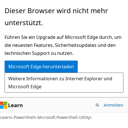
Zu
Zur
Dieser Browser wird nicht mehr
Hauptinhalt
Seitennavigation
unterstützt.
wechseln
springen
Führen Sie ein Upgrade auf Microsoft Edge durch, um
die neuesten Features, Sicherheitsupdates und den
technischen Support zu nutzen.
Microsoft Edge herunterladen
Weitere Informationen zu Internet Explorer und
Microsoft Edge
Learn
Anmelden
Learn
PowerShell
Microsoft.PowerShell.Utility