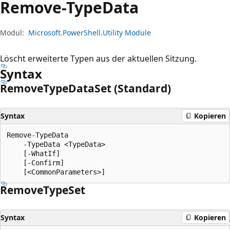
Remove-Type
Data
Modul:
Microsoft.PowerShell.Utility Module
Löscht erweiterte Typen aus der aktuellen Sitzung.
Syntax
Remove
Type
Data
Set (Standard)
Syntax
Kopieren
Remove-TypeData

    -TypeData <TypeData>

    [-WhatIf]

    [-Confirm]

Remove
Type
Set
Syntax
Kopieren