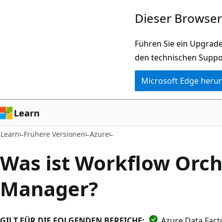
Zu
Dieser Browser 
Hauptinhalt
wechseln
Führen Sie ein Upgrade
den technischen Suppo
Microsoft Edge heru
Learn
Learn
Frühere Versionen
Azure
Was ist Workflow Orch
Manager?
GILT FÜR DIE FOLGENDEN BEREICHE:
Azure Data Fact