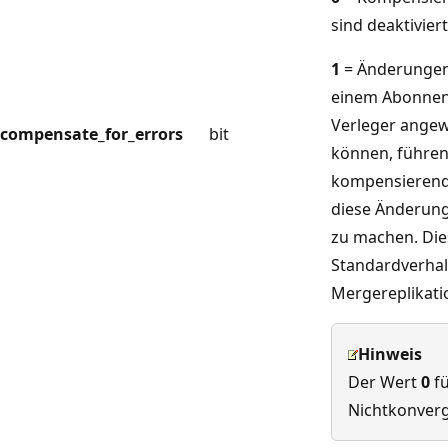
sind deaktiviert
1
= Änderungen,
einem Abonnen
Verleger ange
compensate_for_errors
bit
können, führe
kompensierend
diese Änderun
zu machen. Dies
Standardverhal
Mergereplikati
Hinweis
Der Wert
0
fü
Nichtkonver