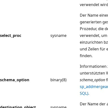
verwendet wird
Der Name eine
generierten ge
Prozedur, die 
select_proc
sysname
verwendet, um
einzurichten b
und Zeilen für 
finden.
Informationen 
unterstützten 
schema_option
binary(8)
schema_option
f
sp_addmergeart
SQL)
.
Der Name der 
destination_object
sysname