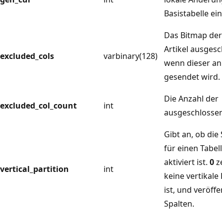
Basistabelle ein
Das Bitmap der
Artikel ausges
excluded_cols
varbinary(128)
wenn dieser a
gesendet wird.
Die Anzahl der
excluded_col_count
int
ausgeschlossen
Gibt an, ob die
für einen Tabel
aktiviert ist.
0
ze
vertical_partition
int
keine vertikale 
ist, und veröffen
Spalten.