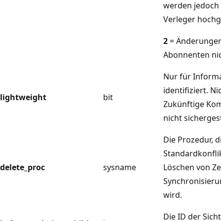
werden jedoch 
Verleger hochg
2
= Änderungen
Abonnenten nic
Nur für Inform
identifiziert. N
lightweight
bit
Zukünftige Komp
nicht sichergest
Die Prozedur, 
Standardkonfli
delete_proc
sysname
Löschen von Ze
Synchronisier
wird.
Die ID der Sicht