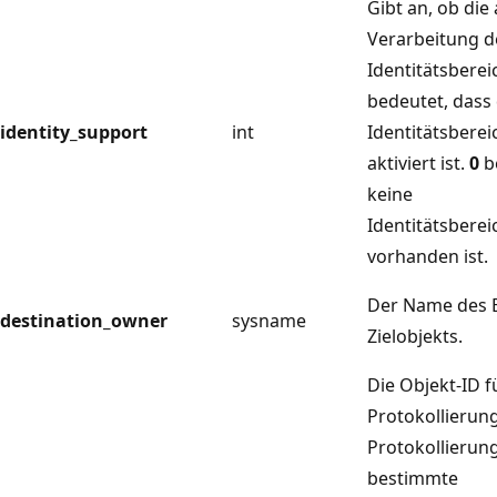
Gibt an, ob die
Verarbeitung d
Identitätsbereic
bedeutet, dass 
identity_support
int
Identitätsbere
aktiviert ist.
0
b
keine
Identitätsbere
vorhanden ist.
Der Name des B
destination_owner
sysname
Zielobjekts.
Die Objekt-ID f
Protokollierung
Protokollierung
bestimmte