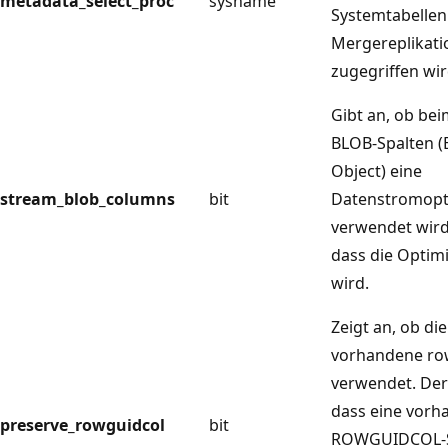
metadata_select_proc
sysname
Systemtabellen
Mergereplikati
zugegriffen wir
Gibt an, ob bei
BLOB-Spalten (
Object) eine
stream_blob_columns
bit
Datenstromopt
verwendet wir
dass die Optim
wird.
Zeigt an, ob die
vorhandene ro
verwendet. De
dass eine vorh
preserve_rowguidcol
bit
ROWGUIDCOL-S