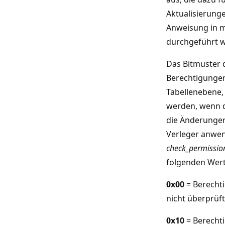
Aktualisierunge
Anweisung in 
durchgeführt 
Das Bitmuster 
Berechtigunge
Tabellenebene,
werden, wenn 
die Änderunge
Verleger anwen
check_permissio
folgenden Wert
0x00
= Berecht
nicht überprüft
0x10
= Berecht