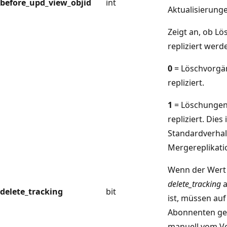
before_upd_view_objid
int
Aktualisierung
Zeigt an, ob L
repliziert werd
0
= Löschvorgä
repliziert.
1
= Löschunge
repliziert. Dies 
Standardverhal
Mergereplikati
Wenn der Wert 
delete_tracking
a
delete_tracking
bit
ist, müssen au
Abonnenten gel
manuell vom Ve