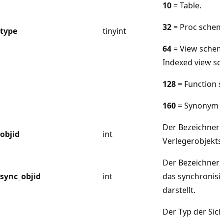
10
= Table.
32
= Proc schem
type
tinyint
64
= View sche
Indexed view s
128
= Function 
160
= Synonym 
Der Bezeichner
objid
int
Verlegerobjekt
Der Bezeichner 
sync_objid
int
das synchronis
darstellt.
Der Typ der Sic