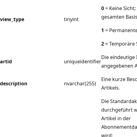
0
= Keine Sicht
gesamten Basis
view_type
tinyint
1
= Permanente 
2
= Temporäre S
Die eindeutige 
artid
uniqueidentifier
angegebenen Ar
Eine kurze Bes
description
nvarchar(255)
Artikels.
Die Standardakt
durchgeführt w
Artikel in der
Abonnementdat
wird: