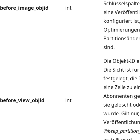
Schlüsselspalt
before_image_objid
int
eine Veröffentl
konfiguriert ist
Optimierungen
Partitionsänder
sind.
Die Objekt-ID ei
Die Sicht ist fü
festgelegt, die
eine Zeile zu 
Abonnenten geh
before_view_objid
int
sie gelöscht ode
wurde. Gilt nur
Veröffentlichu
@keep_partition
erstellt wird.