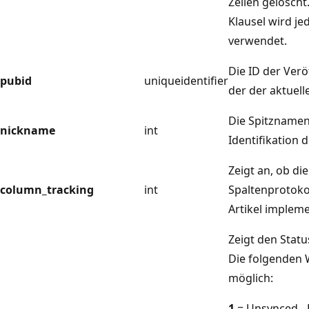
Zeilen gelöscht
Klausel wird je
verwendet.
Die ID der Verö
pubid
uniqueidentifier
der der aktuelle
Die Spitzname
nickname
int
Identifikation d
Zeigt an, ob die
column_tracking
int
Spaltenprotoko
Artikel impleme
Zeigt den Statu
Die folgenden 
möglich:
1
= Unsynced -