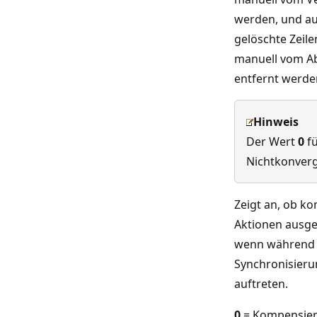
werden, und au
gelöschte Zeil
manuell vom A
entfernt werde
Hinweis
Der Wert
0
fü
Nichtkonver
Zeigt an, ob k
Aktionen ausge
wenn während 
Synchronisieru
auftreten.
0
= Kompensier