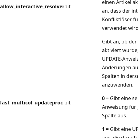
einen Artikel akt
allow_interactive_resolver
bit
an, dass der in
Konfliktlöser fü
verwendet wird
Gibt an, ob de
aktiviert wurde
UPDATE-Anwei
Änderungen au
Spalten in ders
anzuwenden.
0
= Gibt eine s
fast_multicol_updateproc
bit
Anweisung für 
Spalte aus.
1
= Gibt eine 
aus, die dazu f