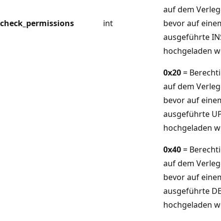
auf dem Verleg
check_permissions
int
bevor auf ein
ausgeführte I
hochgeladen w
0x20
= Berecht
auf dem Verleg
bevor auf ein
ausgeführte U
hochgeladen w
0x40
= Berecht
auf dem Verleg
bevor auf ein
ausgeführte D
hochgeladen w