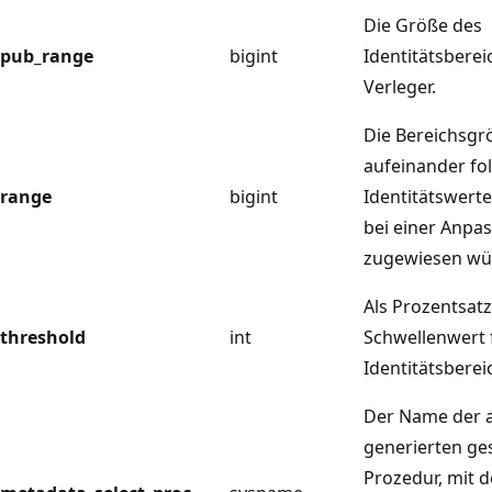
Die Größe des
pub_range
bigint
Identitätsberei
Verleger.
Die Bereichsgr
aufeinander fo
range
bigint
Identitätswert
bei einer Anpa
zugewiesen wü
Als Prozentsat
threshold
int
Schwellenwert 
Identitätsberei
Der Name der 
generierten ge
Prozedur, mit d