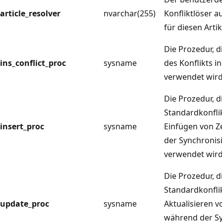
article_resolver
nvarchar(255)
Konfliktlöser a
für diesen Artik
Die Prozedur, 
ins_conflict_proc
sysname
des Konflikts i
verwendet wird
Die Prozedur, 
Standardkonfli
insert_proc
sysname
Einfügen von Z
der Synchronis
verwendet wird
Die Prozedur, 
Standardkonfli
update_proc
sysname
Aktualisieren v
während der S