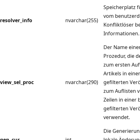
Speicherplatz f
vom benutzerde
resolver_info
nvarchar(255)
Konfliktlöser b
Informationen.
Der Name einer
Prozedur, die 
zum ersten Auff
Artikels in ein
view_sel_proc
nvarchar(290)
gefilterten Ver
zum Auflisten 
Zeilen in einer 
gefilterten Ver
verwendet.
Die Generieru
gen_cur
int
lokale Änderun