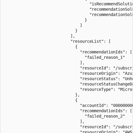
                                    "isRecommendSolutio
                                    "recommendationSol
                                    "recommendationSolu
                                  }

                                ]

                              }

                            ],

                            "resourceList": [

                              {

                                "recommendationIds": [

                                  "failed_reason_1"

                                ],

                                "resourceId": "/subscr
                                "resourceOrigin": "Azur
                                "resourceStatus": "Unhe
                                "resourceStatusChangeDa
                                "resourceType": "Micros
                              },

                              {

                                "accountId": "000000000
                                "recommendationIds": [

                                  "failed_reason_2"

                                ],

                                "resourceId": "/subscr
                                "resourceOrigin": "AWS"