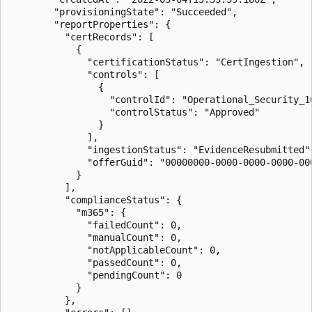
        "provisioningState": "Succeeded",

        "reportProperties": {

          "certRecords": [

            {

              "certificationStatus": "CertIngestion",

              "controls": [

                {

                  "controlId": "Operational_Security_10
                  "controlStatus": "Approved"

                }

              ],

              "ingestionStatus": "EvidenceResubmitted",
              "offerGuid": "00000000-0000-0000-0000-000
            }

          ],

          "complianceStatus": {

            "m365": {

              "failedCount": 0,

              "manualCount": 0,

              "notApplicableCount": 0,

              "passedCount": 0,

              "pendingCount": 0

            }

          },
