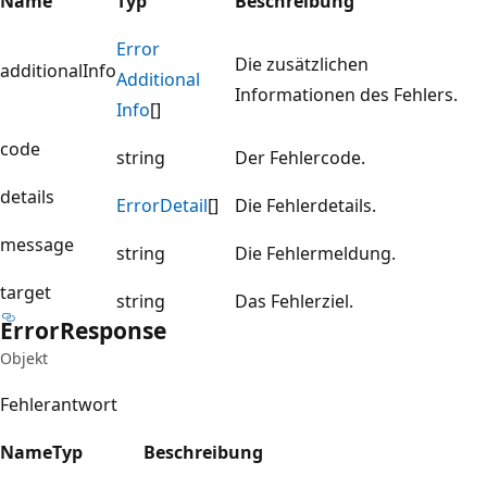
Name
Typ
Beschreibung
Error
Die zusätzlichen
additionalInfo
Additional
Informationen des Fehlers.
Info
[]
code
string
Der Fehlercode.
details
Error
Detail
[]
Die Fehlerdetails.
message
string
Die Fehlermeldung.
target
string
Das Fehlerziel.
Error
Response
Objekt
Fehlerantwort
Name
Typ
Beschreibung