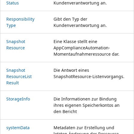
Status
Kundenverantwortung an.
Responsibility
Gibt den Typ der
Type
Kundenverantwortung an.
Snapshot
Eine Klasse stellt eine
Resource
AppComplianceAutomation-
Momentaufnahmeressource dar.
Snapshot
Die Antwort eines
Resource
List
SnapshotResource-Listenvorgangs.
Result
Storage
Info
Die Informationen zur Bindung
ihres eigenen Speicherkontos an
den Bericht
system
Data
Metadaten zur Erstellung und
letzten Änderung der Ressource.