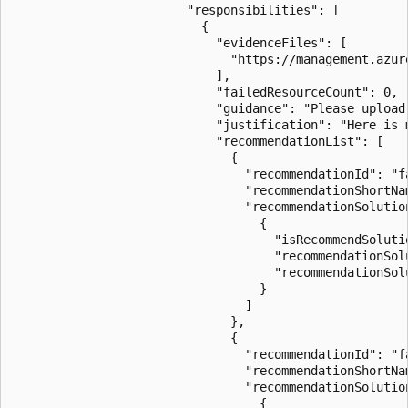
                        "responsibilities": [

                          {

                            "evidenceFiles": [

                              "https://management.azur
                            ],

                            "failedResourceCount": 0,

                            "guidance": "Please upload
                            "justification": "Here is m
                            "recommendationList": [

                              {

                                "recommendationId": "fa
                                "recommendationShortNam
                                "recommendationSolution
                                  {

                                    "isRecommendSolutio
                                    "recommendationSol
                                    "recommendationSolu
                                  }

                                ]

                              },

                              {

                                "recommendationId": "fa
                                "recommendationShortNam
                                "recommendationSolution
                                  {
