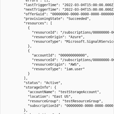
          "errors": [],

          "lastTriggerTime": "2022-03-04T15:00:00.000Z"
          "nextTriggerTime": "2022-03-04T15:00:00.000Z"
          "offerGuid": "00000000-0000-0000-0000-000000
          "provisioningState": "Succeeded",

          "resources": [

            {

              "resourceId": "/subscriptions/00000000-0
              "resourceOrigin": "Azure",

              "resourceType": "Microsoft.SignalRService
            },

            {

              "accountId": "000000000000",

              "resourceId": "/subscriptions/00000000-0
              "resourceOrigin": "AWS",

              "resourceType": "iam.user"

            }

          ],

          "status": "Active",

          "storageInfo": {

            "accountName": "testStorageAccount",

            "location": "East US",

            "resourceGroup": "testResourceGroup",

            "subscriptionId": "00000000-0000-0000-0000-
          },
