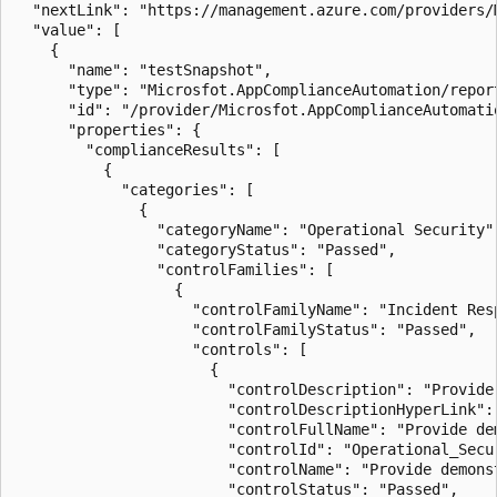
  "nextLink": "https://management.azure.com/providers/
  "value": [

    {

      "name": "testSnapshot",

      "type": "Microsfot.AppComplianceAutomation/report
      "id": "/provider/Microsfot.AppComplianceAutomati
      "properties": {

        "complianceResults": [

          {

            "categories": [

              {

                "categoryName": "Operational Security",
                "categoryStatus": "Passed",

                "controlFamilies": [

                  {

                    "controlFamilyName": "Incident Resp
                    "controlFamilyStatus": "Passed",

                    "controls": [

                      {

                        "controlDescription": "Provide
                        "controlDescriptionHyperLink":
                        "controlFullName": "Provide de
                        "controlId": "Operational_Secur
                        "controlName": "Provide demons
                        "controlStatus": "Passed",
