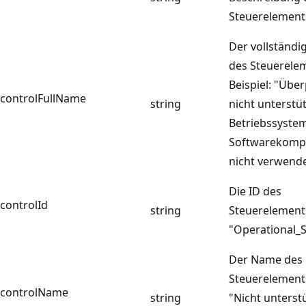
Steuerelement
Der vollständ
des Steuerele
Beispiel: "Übe
controlFullName
string
nicht unterstü
Betriebssyste
Softwarekomp
nicht verwend
Die ID des
controlId
string
Steuerelements.
"Operational_S
Der Name des
Steuerelements.
controlName
string
"Nicht unterst