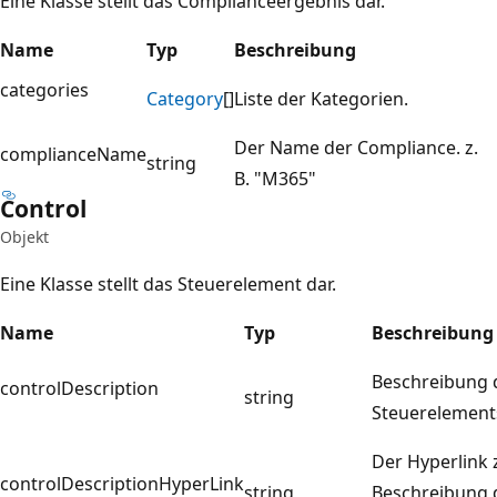
Eine Klasse stellt das Complianceergebnis dar.
Name
Typ
Beschreibung
categories
Category
[]
Liste der Kategorien.
Der Name der Compliance. z.
complianceName
string
B. "M365"
Control
Objekt
Eine Klasse stellt das Steuerelement dar.
Name
Typ
Beschreibung
Beschreibung 
controlDescription
string
Steuerelement
Der Hyperlink 
controlDescriptionHyperLink
string
Beschreibung 