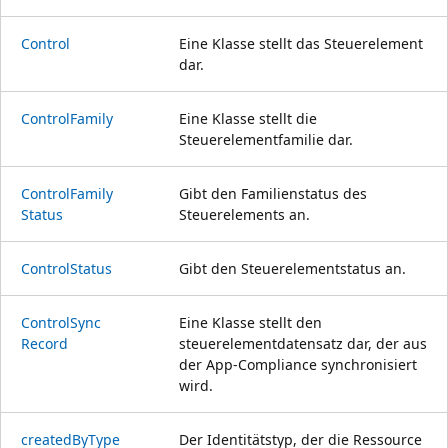
Control
Eine Klasse stellt das Steuerelement
dar.
Control
Family
Eine Klasse stellt die
Steuerelementfamilie dar.
Control
Family
Gibt den Familienstatus des
Status
Steuerelements an.
Control
Status
Gibt den Steuerelementstatus an.
Control
Sync
Eine Klasse stellt den
Record
steuerelementdatensatz dar, der aus
der App-Compliance synchronisiert
wird.
created
ByType
Der Identitätstyp, der die Ressource