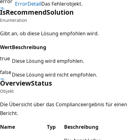
error
Error
Detail
Das Fehlerobjekt.
Is
Recommend
Solution
Enumeration
Gibt an, ob diese Lösung empfohlen wird.
Wert
Beschreibung
true
Diese Lösung wird empfohlen.
false
Diese Lösung wird nicht empfohlen.
Overview
Status
Objekt
Die Übersicht über das Complianceergebnis für einen
Bericht.
Name
Typ
Beschreibung