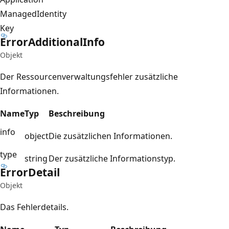
ManagedIdentity
Key
Error
Additional
Info
Objekt
Der Ressourcenverwaltungsfehler zusätzliche
Informationen.
Name
Typ
Beschreibung
info
object
Die zusätzlichen Informationen.
type
string
Der zusätzliche Informationstyp.
Error
Detail
Objekt
Das Fehlerdetails.