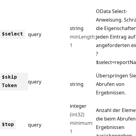
OData Select-
Anweisung. Schr
string
die Eigenschaften
$select
query
minLength:
jeden Eintrag auf
1
angeforderten ein
?
$select=reportNa
Überspringen Si
$skip
query
string
Abrufen von
Token
Ergebnissen.
integer
Anzahl der Eleme
(int32)
die beim Abrufen
minimum:
$top
query
Ergebnissen
1
zurückgegeben