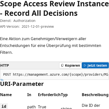
Scope Access Review Instance
- Record All Decisions
Dienst:
Authorization
API-Version:
2021-12-01-preview
Eine Aktion zum Genehmigen/Verweigern aller
Entscheidungen für eine Überprüfung mit bestimmten
Filtern.
HTTP
Kopieren
Jetzt testen
POST https://management.azure.com/{scope}/providers/Mi
URI-Parameter
Name
In
Erforderlich
Typ
Beschreibung
Die ID der
id
path
True
string