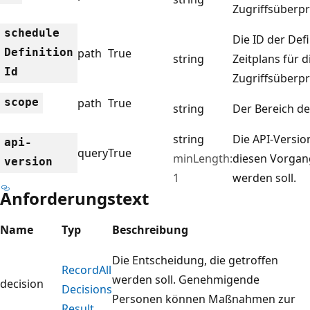
Zugriffsüberp
schedule
Die ID der Defi
Definition
path
True
string
Zeitplans für d
Id
Zugriffsüberp
scope
path
True
string
Der Bereich de
string
Die API-Version
api-
query
True
minLength:
diesen Vorgan
version
1
werden soll.
Anforderungstext
Name
Typ
Beschreibung
Die Entscheidung, die getroffen
Record
All
werden soll. Genehmigende
decision
Decisions
Personen können Maßnahmen zur
Result