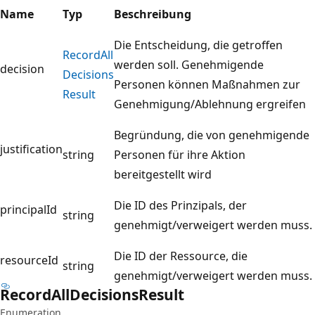
Name
Typ
Beschreibung
Die Entscheidung, die getroffen
Record
All
werden soll. Genehmigende
decision
Decisions
Personen können Maßnahmen zur
Result
Genehmigung/Ablehnung ergreifen
Begründung, die von genehmigende
justification
string
Personen für ihre Aktion
bereitgestellt wird
Die ID des Prinzipals, der
principalId
string
genehmigt/verweigert werden muss.
Die ID der Ressource, die
resourceId
string
genehmigt/verweigert werden muss.
Record
All
Decisions
Result
Enumeration