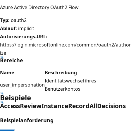
Azure Active Directory OAuth2 Flow.
Typ:
oauth2
Ablauf:
implicit
Autorisierungs-URL:
https://login.microsoftonline.com/common/oauth2/author
ize
Bereiche
Name
Beschreibung
Identitätswechsel ihres
user_impersonation
Benutzerkontos
Beispiele
Access
Review
Instance
Record
All
Decisions
Beispielanforderung