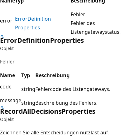
Name
Typ
Beschreibung
Fehler
Error
Definition
error
Fehler des
Properties
Listengatewaystatus.
Error
Definition
Properties
Objekt
Fehler
Name
Typ
Beschreibung
code
string
Fehlercode des Listengateways.
message
string
Beschreibung des Fehlers.
Record
All
Decisions
Properties
Objekt
Zeichnen Sie alle Entscheidungen nutzlast auf.