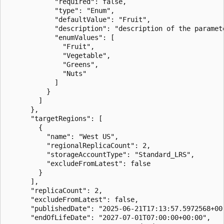
            "required": false,

            "type": "Enum",

            "defaultValue": "Fruit",

            "description": "description of the paramete
            "enumValues": [

              "Fruit",

              "Vegetable",

              "Greens",

              "Nuts"

            ]

          }

        ]

      },

      "targetRegions": [

        {

          "name": "West US",

          "regionalReplicaCount": 2,

          "storageAccountType": "Standard_LRS",

          "excludeFromLatest": false

        }

      ],

      "replicaCount": 2,

      "excludeFromLatest": false,

      "publishedDate": "2025-06-21T17:13:57.5972568+00:
      "endOfLifeDate": "2027-07-01T07:00:00+00:00",
