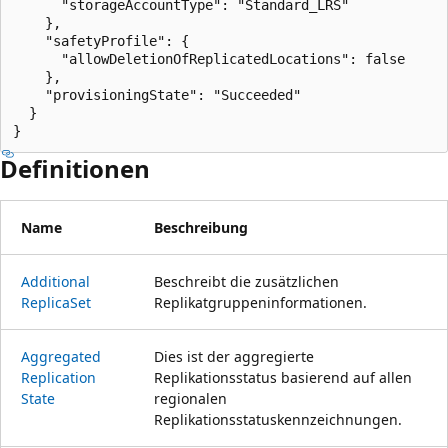
      "storageAccountType": "Standard_LRS"

    },

    "safetyProfile": {

      "allowDeletionOfReplicatedLocations": false

    },

    "provisioningState": "Succeeded"

  }

}
Definitionen
Name
Beschreibung
Additional
Beschreibt die zusätzlichen
Replica
Set
Replikatgruppeninformationen.
Aggregated
Dies ist der aggregierte
Replication
Replikationsstatus basierend auf allen
State
regionalen
Replikationsstatuskennzeichnungen.