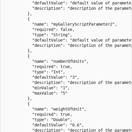
            "defaultValue": "default value of parameter
            "description": "description of the paramete
          },

          {

            "name": "myGalleryScriptParameter2",

            "required": false,

            "type": "String",

            "defaultValue": "default value of parameter
            "description": "description of the paramete
          },

          {

            "name": "numberOfUnits",

            "required": true,

            "type": "Int",

            "defaultValue": "3",

            "description": "description of the paramete
            "minValue": "1",

            "maxValue": "5"

          },

          {

            "name": "weightOfUnit",

            "required": true,

            "type": "Double",

            "defaultValue": "0.6",

            "description": "description of the paramete