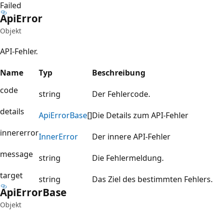
Failed
Api
Error
Objekt
API-Fehler.
Name
Typ
Beschreibung
code
string
Der Fehlercode.
details
Api
Error
Base
[]
Die Details zum API-Fehler
innererror
Inner
Error
Der innere API-Fehler
message
string
Die Fehlermeldung.
target
string
Das Ziel des bestimmten Fehlers.
Api
Error
Base
Objekt