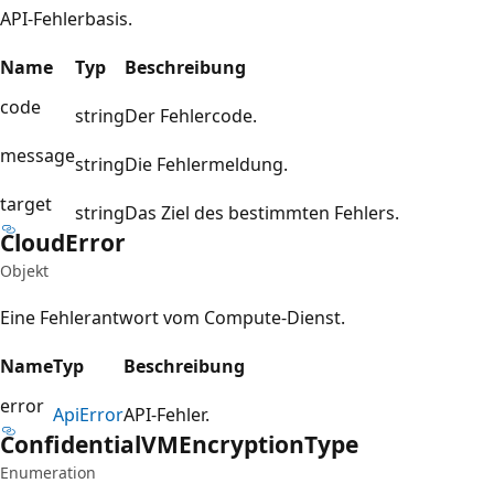
API-Fehlerbasis.
Name
Typ
Beschreibung
code
string
Der Fehlercode.
message
string
Die Fehlermeldung.
target
string
Das Ziel des bestimmten Fehlers.
Cloud
Error
Objekt
Eine Fehlerantwort vom Compute-Dienst.
Name
Typ
Beschreibung
error
Api
Error
API-Fehler.
Confidential
VMEncryption
Type
Enumeration