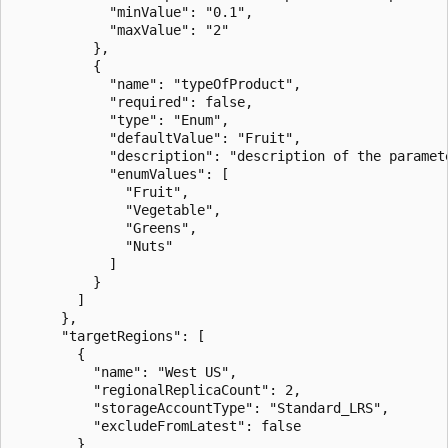
            "minValue": "0.1",

            "maxValue": "2"

          },

          {

            "name": "typeOfProduct",

            "required": false,

            "type": "Enum",

            "defaultValue": "Fruit",

            "description": "description of the paramete
            "enumValues": [

              "Fruit",

              "Vegetable",

              "Greens",

              "Nuts"

            ]

          }

        ]

      },

      "targetRegions": [

        {

          "name": "West US",

          "regionalReplicaCount": 2,

          "storageAccountType": "Standard_LRS",

          "excludeFromLatest": false

        }
