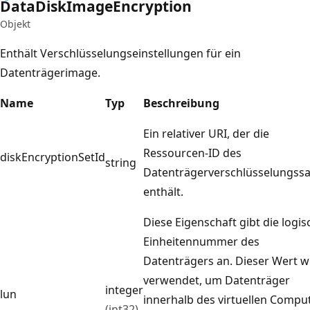
Data
Disk
Image
Encryption
Objekt
Enthält Verschlüsselungseinstellungen für ein
Datenträgerimage.
Name
Typ
Beschreibung
Ein relativer URI, der die
Ressourcen-ID des
diskEncryptionSetId
string
Datenträgerverschlüsselungssa
enthält.
Diese Eigenschaft gibt die logis
Einheitennummer des
Datenträgers an. Dieser Wert w
verwendet, um Datenträger
integer
lun
innerhalb des virtuellen Compu
(int32)