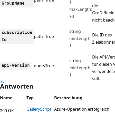
1
Group
Name
die
maxLength:
Groß-/Klei
90
nicht beach
string
subscription
Die ID des
path
True
minLength:
Id
Zielabonne
1
Die API-Vers
string
für diesen
api-version
query
True
minLength:
verwendet
1
soll.
Antworten
Name
Typ
Beschreibung
Gallery
Script
Azure-Operation erfolgreich
200 OK