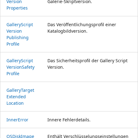
Version
Galerie-Skriptversion.
Properties
Gallery
Script
Das Veröffentlichungsprofil einer
Version
Katalogbildversion.
Publishing
Profile
Gallery
Script
Das Sicherheitsprofil der Gallery Script
Version
Safety
Version.
Profile
Gallery
Target
Extended
Location
Inner
Error
Innere Fehlerdetails.
OSDisk
Image
Enthält Verschlüsselungseinstellungen