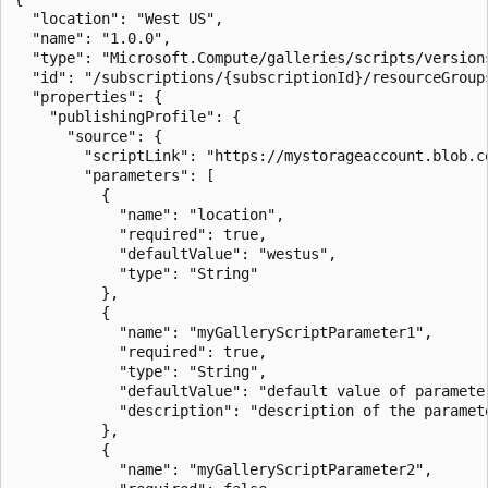
  "location": "West US",

  "name": "1.0.0",

  "type": "Microsoft.Compute/galleries/scripts/versions
  "id": "/subscriptions/{subscriptionId}/resourceGroup
  "properties": {

    "publishingProfile": {

      "source": {

        "scriptLink": "https://mystorageaccount.blob.c
        "parameters": [

          {

            "name": "location",

            "required": true,

            "defaultValue": "westus",

            "type": "String"

          },

          {

            "name": "myGalleryScriptParameter1",

            "required": true,

            "type": "String",

            "defaultValue": "default value of parameter
            "description": "description of the paramete
          },

          {

            "name": "myGalleryScriptParameter2",
