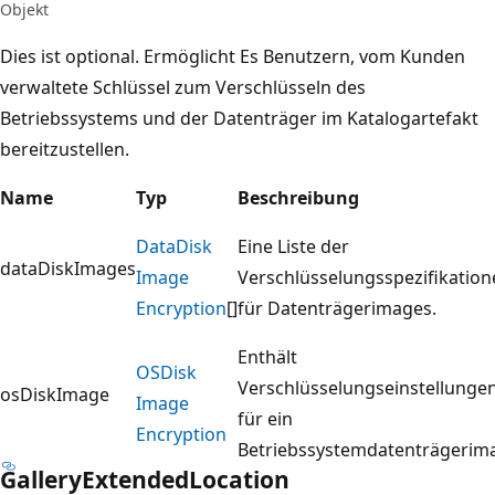
Objekt
Dies ist optional. Ermöglicht Es Benutzern, vom Kunden
verwaltete Schlüssel zum Verschlüsseln des
Betriebssystems und der Datenträger im Katalogartefakt
bereitzustellen.
Name
Typ
Beschreibung
Data
Disk
Eine Liste der
dataDiskImages
Image
Verschlüsselungsspezifikation
Encryption
[]
für Datenträgerimages.
Enthält
OSDisk
Verschlüsselungseinstellunge
osDiskImage
Image
für ein
Encryption
Betriebssystemdatenträgerim
Gallery
Extended
Location