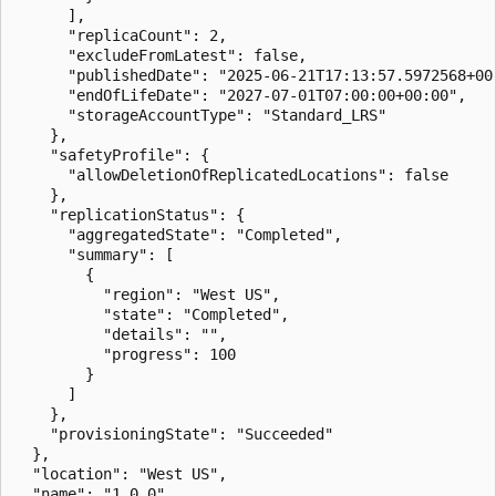
      ],

      "replicaCount": 2,

      "excludeFromLatest": false,

      "publishedDate": "2025-06-21T17:13:57.5972568+00:
      "endOfLifeDate": "2027-07-01T07:00:00+00:00",

      "storageAccountType": "Standard_LRS"

    },

    "safetyProfile": {

      "allowDeletionOfReplicatedLocations": false

    },

    "replicationStatus": {

      "aggregatedState": "Completed",

      "summary": [

        {

          "region": "West US",

          "state": "Completed",

          "details": "",

          "progress": 100

        }

      ]

    },

    "provisioningState": "Succeeded"

  },

  "location": "West US",

  "name": "1.0.0"
