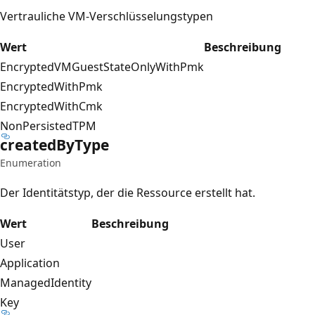
Vertrauliche VM-Verschlüsselungstypen
Wert
Beschreibung
EncryptedVMGuestStateOnlyWithPmk
EncryptedWithPmk
EncryptedWithCmk
NonPersistedTPM
created
ByType
Enumeration
Der Identitätstyp, der die Ressource erstellt hat.
Wert
Beschreibung
User
Application
ManagedIdentity
Key