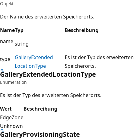
Objekt
Der Name des erweiterten Speicherorts.
Name
Typ
Beschreibung
name
string
Gallery
Extended
Es ist der Typ des erweiterten
type
Location
Type
Speicherorts.
Gallery
Extended
Location
Type
Enumeration
Es ist der Typ des erweiterten Speicherorts.
Wert
Beschreibung
EdgeZone
Unknown
Gallery
Provisioning
State