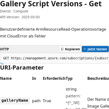
Gallery Script Versions - Get
Dienst:
Compute
API-Version:
2025-03-03
Benutzerdefinierte ArmResourceRead-Operationsvorlage
mit CloudError als Fehler
HTTP
Kopieren
Jetzt testen
GET https://management.azure.com/subscriptions/{subscr
URI-Parameter
Name
In
Erforderlich
Typ
Beschreib
string
pattern:
Der Name d
gallery
Name
path
True
^[^_\W]
Image Galle