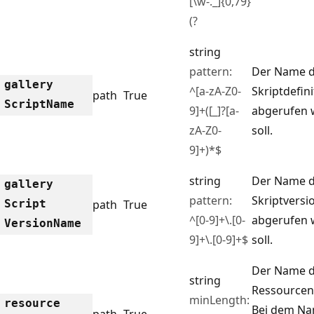
[\w-._]{0,79}
(?
string
pattern:
Der Name de
gallery
^[a-zA-Z0-
Skriptdefini
path
True
Script
Name
9]+([_]?[a-
abgerufen 
zA-Z0-
soll.
9]+)*$
string
Der Name d
gallery
pattern:
Skriptversio
Script
path
True
^[0-9]+\.[0-
abgerufen 
Version
Name
9]+\.[0-9]+$
soll.
Der Name 
string
Ressourcen
minLength:
resource
Bei dem Na
path
True