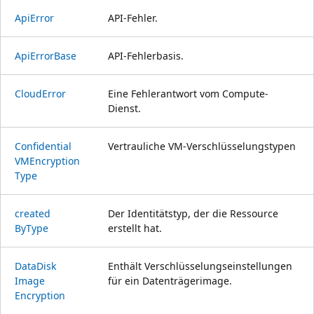
Api
Error
API-Fehler.
Api
Error
Base
API-Fehlerbasis.
Cloud
Error
Eine Fehlerantwort vom Compute-
Dienst.
Confidential
Vertrauliche VM-Verschlüsselungstypen
VMEncryption
Type
created
Der Identitätstyp, der die Ressource
ByType
erstellt hat.
Data
Disk
Enthält Verschlüsselungseinstellungen
Image
für ein Datenträgerimage.
Encryption