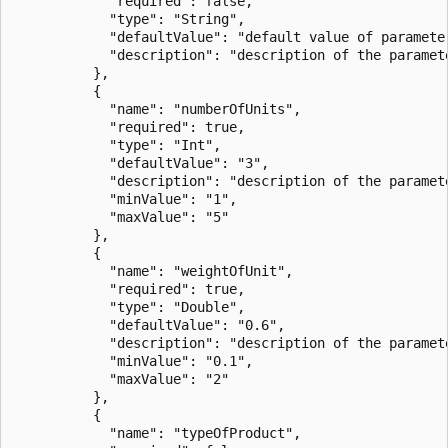
            "required": false,

            "type": "String",

            "defaultValue": "default value of parameter
            "description": "description of the paramete
          },

          {

            "name": "numberOfUnits",

            "required": true,

            "type": "Int",

            "defaultValue": "3",

            "description": "description of the paramete
            "minValue": "1",

            "maxValue": "5"

          },

          {

            "name": "weightOfUnit",

            "required": true,

            "type": "Double",

            "defaultValue": "0.6",

            "description": "description of the paramete
            "minValue": "0.1",

            "maxValue": "2"

          },

          {

            "name": "typeOfProduct",
