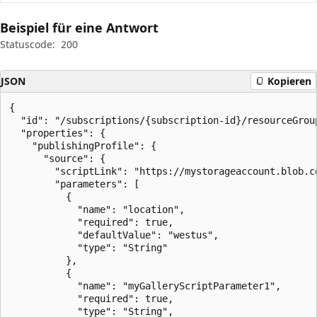
Beispiel für eine Antwort
Statuscode:
200
JSON
Kopieren
{

  "id": "/subscriptions/{subscription-id}/resourceGrou
  "properties": {

    "publishingProfile": {

      "source": {

        "scriptLink": "https://mystorageaccount.blob.c
        "parameters": [

          {

            "name": "location",

            "required": true,

            "defaultValue": "westus",

            "type": "String"

          },

          {

            "name": "myGalleryScriptParameter1",

            "required": true,

            "type": "String",
