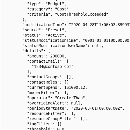
          "type": "Budget",

          "category": "Cost",

          "criteria": "CostThresholdExceeded"

        },

        "modificationTime": "2020-04-28T11:06:02.899937
        "source": "Preset",

        "status": "Active",

        "statusModificationTime": "0001-01-01T00:00:00"
        "statusModificationUserName": null,

        "details": {

          "amount": 200000,

          "contactEmails": [

            "1234@contoso.com"

          ],

          "contactGroups": [],

          "contactRoles": [],

          "currentSpend": 161000.12,

          "meterFilter": [],

          "operator": "GreaterThan",

          "overridingAlert": null,

          "periodStartDate": "2020-03-01T00:00:00Z",

          "resourceFilter": [],

          "resourceGroupFilter": [],

          "tagFilter": {},

          "threshold": 0.8,
