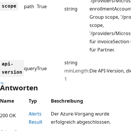
'/providers/Micros
scope
path
True
string
enrollmentAccoun
Group scope, '/prov
scope,
'/providers/Microso
für invoiceSection
für Partner.
string
api-
query
True
minLength:
Die API-Version, d
version
1
Antworten
Name
Typ
Beschreibung
Alerts
Der Azure-Vorgang wurde
200 OK
Result
erfolgreich abgeschlossen.