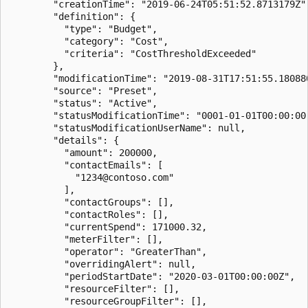
        "creationTime": "2019-06-24T05:51:52.8713179Z",
        "definition": {

          "type": "Budget",

          "category": "Cost",

          "criteria": "CostThresholdExceeded"

        },

        "modificationTime": "2019-08-31T17:51:55.180880
        "source": "Preset",

        "status": "Active",

        "statusModificationTime": "0001-01-01T00:00:00"
        "statusModificationUserName": null,

        "details": {

          "amount": 200000,

          "contactEmails": [

            "1234@contoso.com"

          ],

          "contactGroups": [],

          "contactRoles": [],

          "currentSpend": 171000.32,

          "meterFilter": [],

          "operator": "GreaterThan",

          "overridingAlert": null,

          "periodStartDate": "2020-03-01T00:00:00Z",

          "resourceFilter": [],

          "resourceGroupFilter": [],
