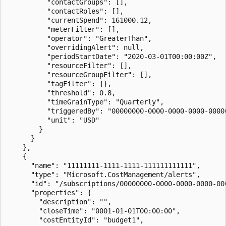
          "contactGroups": [],

          "contactRoles": [],

          "currentSpend": 161000.12,

          "meterFilter": [],

          "operator": "GreaterThan",

          "overridingAlert": null,

          "periodStartDate": "2020-03-01T00:00:00Z",

          "resourceFilter": [],

          "resourceGroupFilter": [],

          "tagFilter": {},

          "threshold": 0.8,

          "timeGrainType": "Quarterly",

          "triggeredBy": "00000000-0000-0000-0000-00000
          "unit": "USD"

        }

      }

    },

    {

      "name": "11111111-1111-1111-111111111111",

      "type": "Microsoft.CostManagement/alerts",

      "id": "/subscriptions/00000000-0000-0000-0000-00
      "properties": {

        "description": "",

        "closeTime": "0001-01-01T00:00:00",

        "costEntityId": "budget1",
