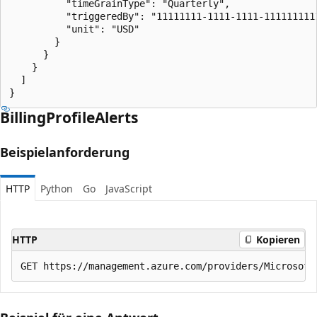
          "timeGrainType": "Quarterly",

          "triggeredBy": "11111111-1111-1111-1111111111
          "unit": "USD"

        }

      }

    }

  ]

}
Billing
Profile
Alerts
Beispielanforderung
HTTP
Python
Go
JavaScript
HTTP
Kopieren