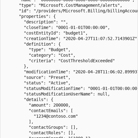
      "type": "Microsoft.CostManagement/alerts",

      "id": "/providers/Microsoft.Billing/billingAccou
      "properties": {

        "description": "",

        "closeTime": "0001-01-01T00:00:00",

        "costEntityId": "budget1",

        "creationTime": "2020-04-27T11:07:52.7143901Z",
        "definition": {

          "type": "Budget",

          "category": "Cost",

          "criteria": "CostThresholdExceeded"

        },

        "modificationTime": "2020-04-28T11:06:02.899937
        "source": "Preset",

        "status": "Active",

        "statusModificationTime": "0001-01-01T00:00:00"
        "statusModificationUserName": null,

        "details": {

          "amount": 200000,

          "contactEmails": [

            "1234@contoso.com"

          ],

          "contactGroups": [],

          "contactRoles": [],
