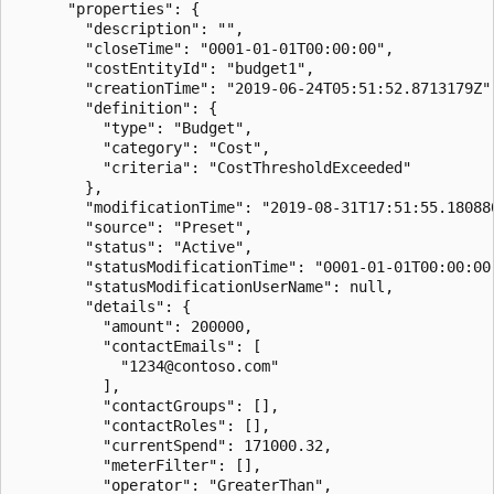
      "properties": {

        "description": "",

        "closeTime": "0001-01-01T00:00:00",

        "costEntityId": "budget1",

        "creationTime": "2019-06-24T05:51:52.8713179Z",
        "definition": {

          "type": "Budget",

          "category": "Cost",

          "criteria": "CostThresholdExceeded"

        },

        "modificationTime": "2019-08-31T17:51:55.180880
        "source": "Preset",

        "status": "Active",

        "statusModificationTime": "0001-01-01T00:00:00"
        "statusModificationUserName": null,

        "details": {

          "amount": 200000,

          "contactEmails": [

            "1234@contoso.com"

          ],

          "contactGroups": [],

          "contactRoles": [],

          "currentSpend": 171000.32,

          "meterFilter": [],

          "operator": "GreaterThan",
