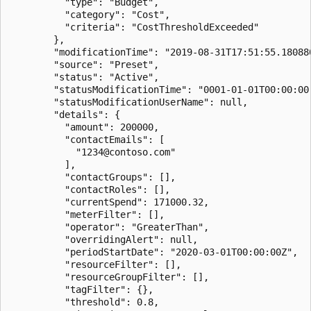
          "type": "Budget",

          "category": "Cost",

          "criteria": "CostThresholdExceeded"

        },

        "modificationTime": "2019-08-31T17:51:55.180880
        "source": "Preset",

        "status": "Active",

        "statusModificationTime": "0001-01-01T00:00:00"
        "statusModificationUserName": null,

        "details": {

          "amount": 200000,

          "contactEmails": [

            "1234@contoso.com"

          ],

          "contactGroups": [],

          "contactRoles": [],

          "currentSpend": 171000.32,

          "meterFilter": [],

          "operator": "GreaterThan",

          "overridingAlert": null,

          "periodStartDate": "2020-03-01T00:00:00Z",

          "resourceFilter": [],

          "resourceGroupFilter": [],

          "tagFilter": {},

          "threshold": 0.8,
