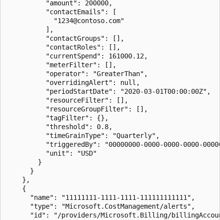
          "amount": 200000,

          "contactEmails": [

            "1234@contoso.com"

          ],

          "contactGroups": [],

          "contactRoles": [],

          "currentSpend": 161000.12,

          "meterFilter": [],

          "operator": "GreaterThan",

          "overridingAlert": null,

          "periodStartDate": "2020-03-01T00:00:00Z",

          "resourceFilter": [],

          "resourceGroupFilter": [],

          "tagFilter": {},

          "threshold": 0.8,

          "timeGrainType": "Quarterly",

          "triggeredBy": "00000000-0000-0000-0000-00000
          "unit": "USD"

        }

      }

    },

    {

      "name": "11111111-1111-1111-111111111111",

      "type": "Microsoft.CostManagement/alerts",

      "id": "/providers/Microsoft.Billing/billingAccou