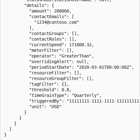
        "details": {

          "amount": 200000,

          "contactEmails": [

            "1234@contoso.com"

          ],

          "contactGroups": [],

          "contactRoles": [],

          "currentSpend": 171000.32,

          "meterFilter": [],

          "operator": "GreaterThan",

          "overridingAlert": null,

          "periodStartDate": "2020-03-01T00:00:00Z",

          "resourceFilter": [],

          "resourceGroupFilter": [],

          "tagFilter": {},

          "threshold": 0.8,

          "timeGrainType": "Quarterly",

          "triggeredBy": "11111111-1111-1111-1111111111
          "unit": "USD"

        }

      }

    }

  ]

}