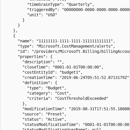
          "timeGrainType": "Quarterly",

          "triggeredBy": "00000000-0000-0000-0000-00000
          "unit": "USD"

        }

      }

    },

    {

      "name": "11111111-1111-1111-111111111111",

      "type": "Microsoft.CostManagement/alerts",

      "id": "/providers/Microsoft.Billing/billingAccou
      "properties": {

        "description": "",

        "closeTime": "0001-01-01T00:00:00",

        "costEntityId": "budget1",

        "creationTime": "2019-06-24T05:51:52.8713179Z",
        "definition": {

          "type": "Budget",

          "category": "Cost",

          "criteria": "CostThresholdExceeded"

        },

        "modificationTime": "2019-08-31T17:51:55.180880
        "source": "Preset",

        "status": "Active",

        "statusModificationTime": "0001-01-01T00:00:00"
        "statusModificationUserName": null,
