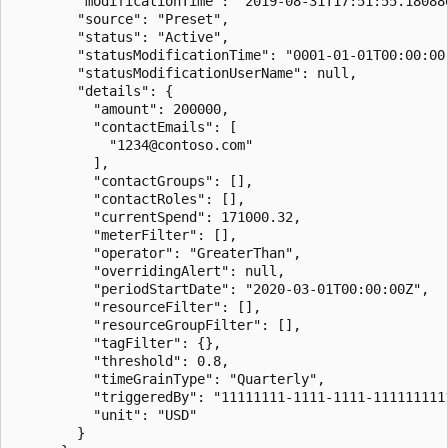
        "modificationTime": "2019-08-31T17:51:55.180880
        "source": "Preset",

        "status": "Active",

        "statusModificationTime": "0001-01-01T00:00:00"
        "statusModificationUserName": null,

        "details": {

          "amount": 200000,

          "contactEmails": [

            "1234@contoso.com"

          ],

          "contactGroups": [],

          "contactRoles": [],

          "currentSpend": 171000.32,

          "meterFilter": [],

          "operator": "GreaterThan",

          "overridingAlert": null,

          "periodStartDate": "2020-03-01T00:00:00Z",

          "resourceFilter": [],

          "resourceGroupFilter": [],

          "tagFilter": {},

          "threshold": 0.8,

          "timeGrainType": "Quarterly",

          "triggeredBy": "11111111-1111-1111-1111111111
          "unit": "USD"

        }
