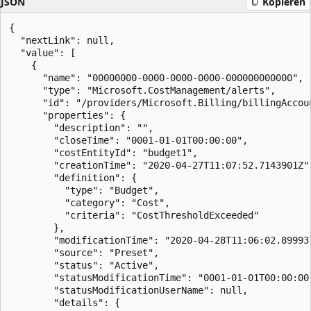
JSON
Kopieren
{

  "nextLink": null,

  "value": [

    {

      "name": "00000000-0000-0000-0000-000000000000",

      "type": "Microsoft.CostManagement/alerts",

      "id": "/providers/Microsoft.Billing/billingAccou
      "properties": {

        "description": "",

        "closeTime": "0001-01-01T00:00:00",

        "costEntityId": "budget1",

        "creationTime": "2020-04-27T11:07:52.7143901Z",
        "definition": {

          "type": "Budget",

          "category": "Cost",

          "criteria": "CostThresholdExceeded"

        },

        "modificationTime": "2020-04-28T11:06:02.899937
        "source": "Preset",

        "status": "Active",

        "statusModificationTime": "0001-01-01T00:00:00"
        "statusModificationUserName": null,

        "details": {
