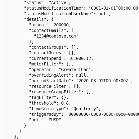
        "status": "Active",

        "statusModificationTime": "0001-01-01T00:00:00"
        "statusModificationUserName": null,

        "details": {

          "amount": 200000,

          "contactEmails": [

            "1234@contoso.com"

          ],

          "contactGroups": [],

          "contactRoles": [],

          "currentSpend": 161000.12,

          "meterFilter": [],

          "operator": "GreaterThan",

          "overridingAlert": null,

          "periodStartDate": "2020-03-01T00:00:00Z",

          "resourceFilter": [],

          "resourceGroupFilter": [],

          "tagFilter": {},

          "threshold": 0.8,

          "timeGrainType": "Quarterly",

          "triggeredBy": "00000000-0000-0000-0000-00000
          "unit": "USD"

        }

      }

    },
