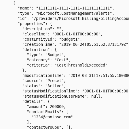
    {

      "name": "11111111-1111-1111-111111111111",

      "type": "Microsoft.CostManagement/alerts",

      "id": "/providers/Microsoft.Billing/billingAccou
      "properties": {

        "description": "",

        "closeTime": "0001-01-01T00:00:00",

        "costEntityId": "budget1",

        "creationTime": "2019-06-24T05:51:52.8713179Z",
        "definition": {

          "type": "Budget",

          "category": "Cost",

          "criteria": "CostThresholdExceeded"

        },

        "modificationTime": "2019-08-31T17:51:55.180880
        "source": "Preset",

        "status": "Active",

        "statusModificationTime": "0001-01-01T00:00:00"
        "statusModificationUserName": null,

        "details": {

          "amount": 200000,

          "contactEmails": [

            "1234@contoso.com"

          ],

          "contactGroups": [],
