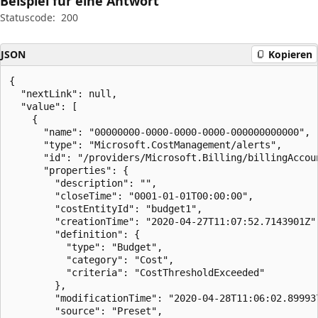
Beispiel für eine Antwort
Statuscode:
200
JSON
Kopieren
{

  "nextLink": null,

  "value": [

    {

      "name": "00000000-0000-0000-0000-000000000000",

      "type": "Microsoft.CostManagement/alerts",

      "id": "/providers/Microsoft.Billing/billingAccou
      "properties": {

        "description": "",

        "closeTime": "0001-01-01T00:00:00",

        "costEntityId": "budget1",

        "creationTime": "2020-04-27T11:07:52.7143901Z",
        "definition": {

          "type": "Budget",

          "category": "Cost",

          "criteria": "CostThresholdExceeded"

        },

        "modificationTime": "2020-04-28T11:06:02.899937
        "source": "Preset",
