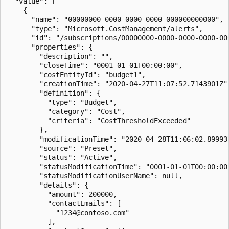
  "value": [

    {

      "name": "00000000-0000-0000-0000-000000000000",

      "type": "Microsoft.CostManagement/alerts",

      "id": "/subscriptions/00000000-0000-0000-0000-00
      "properties": {

        "description": "",

        "closeTime": "0001-01-01T00:00:00",

        "costEntityId": "budget1",

        "creationTime": "2020-04-27T11:07:52.7143901Z",
        "definition": {

          "type": "Budget",

          "category": "Cost",

          "criteria": "CostThresholdExceeded"

        },

        "modificationTime": "2020-04-28T11:06:02.899937
        "source": "Preset",

        "status": "Active",

        "statusModificationTime": "0001-01-01T00:00:00"
        "statusModificationUserName": null,

        "details": {

          "amount": 200000,

          "contactEmails": [

            "1234@contoso.com"

          ],
