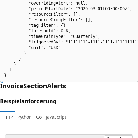
          "overridingAlert": null,

          "periodStartDate": "2020-03-01T00:00:00Z",

          "resourceFilter": [],

          "resourceGroupFilter": [],

          "tagFilter": {},

          "threshold": 0.8,

          "timeGrainType": "Quarterly",

          "triggeredBy": "11111111-1111-1111-1111111111
          "unit": "USD"

        }

      }

    }

  ]

}
Invoice
Section
Alerts
Beispielanforderung
HTTP
Python
Go
JavaScript