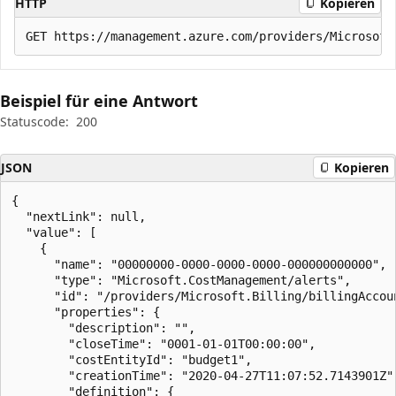
HTTP
Kopieren
Beispiel für eine Antwort
Statuscode:
200
JSON
Kopieren
{

  "nextLink": null,

  "value": [

    {

      "name": "00000000-0000-0000-0000-000000000000",

      "type": "Microsoft.CostManagement/alerts",

      "id": "/providers/Microsoft.Billing/billingAccou
      "properties": {

        "description": "",

        "closeTime": "0001-01-01T00:00:00",

        "costEntityId": "budget1",

        "creationTime": "2020-04-27T11:07:52.7143901Z",
        "definition": {
