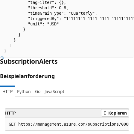
          "tagFilter": {},

          "threshold": 0.8,

          "timeGrainType": "Quarterly",

          "triggeredBy": "11111111-1111-1111-1111111111
          "unit": "USD"

        }

      }

    }

  ]

}
Subscription
Alerts
Beispielanforderung
HTTP
Python
Go
JavaScript
HTTP
Kopieren