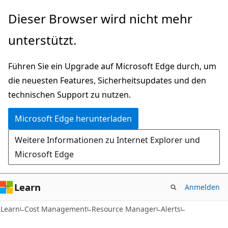
Zu
Zur
Dieser Browser wird nicht mehr
Hauptinhalt
Seitennavigation
unterstützt.
wechseln
springen
Führen Sie ein Upgrade auf Microsoft Edge durch, um
die neuesten Features, Sicherheitsupdates und den
technischen Support zu nutzen.
Microsoft Edge herunterladen
Weitere Informationen zu Internet Explorer und
Microsoft Edge
Learn
Anmelden
Learn
Cost Management
Resource Manager
Alerts