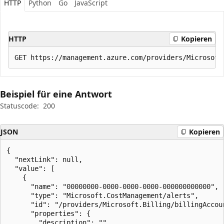
HTTP
Python
Go
JavaScript
HTTP
Kopieren
Beispiel für eine Antwort
Statuscode:
200
JSON
Kopieren
{

  "nextLink": null,

  "value": [

    {

      "name": "00000000-0000-0000-0000-000000000000",

      "type": "Microsoft.CostManagement/alerts",

      "id": "/providers/Microsoft.Billing/billingAccou
      "properties": {

        "description": "",
