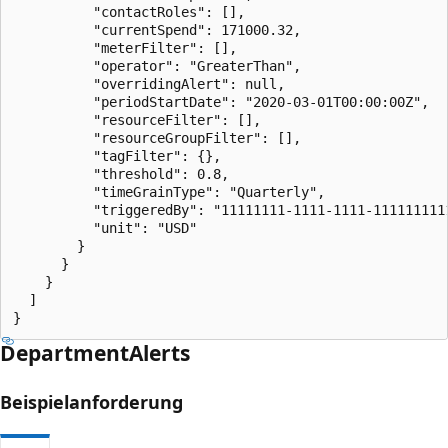
          "contactRoles": [],

          "currentSpend": 171000.32,

          "meterFilter": [],

          "operator": "GreaterThan",

          "overridingAlert": null,

          "periodStartDate": "2020-03-01T00:00:00Z",

          "resourceFilter": [],

          "resourceGroupFilter": [],

          "tagFilter": {},

          "threshold": 0.8,

          "timeGrainType": "Quarterly",

          "triggeredBy": "11111111-1111-1111-1111111111
          "unit": "USD"

        }

      }

    }

  ]

}
Department
Alerts
Beispielanforderung