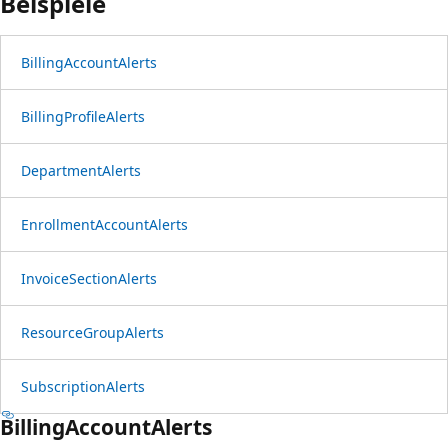
Beispiele
Billing
Account
Alerts
Billing
Profile
Alerts
Department
Alerts
Enrollment
Account
Alerts
Invoice
Section
Alerts
Resource
Group
Alerts
Subscription
Alerts
Billing
Account
Alerts