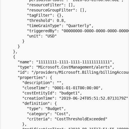
          "resourceFilter": [],

          "resourceGroupFilter": [],

          "tagFilter": {},

          "threshold": 0.8,

          "timeGrainType": "Quarterly",

          "triggeredBy": "00000000-0000-0000-0000-00000
          "unit": "USD"

        }

      }

    },

    {

      "name": "11111111-1111-1111-111111111111",

      "type": "Microsoft.CostManagement/alerts",

      "id": "/providers/Microsoft.Billing/billingAccou
      "properties": {

        "description": "",

        "closeTime": "0001-01-01T00:00:00",

        "costEntityId": "budget1",

        "creationTime": "2019-06-24T05:51:52.8713179Z",
        "definition": {

          "type": "Budget",

          "category": "Cost",

          "criteria": "CostThresholdExceeded"

        },
