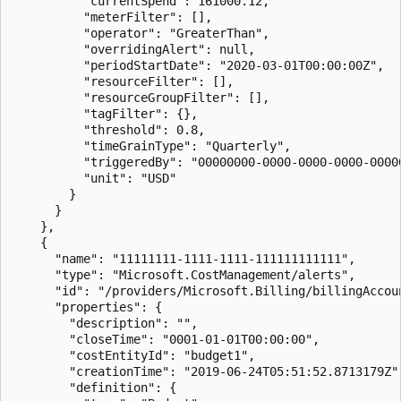
          "currentSpend": 161000.12,

          "meterFilter": [],

          "operator": "GreaterThan",

          "overridingAlert": null,

          "periodStartDate": "2020-03-01T00:00:00Z",

          "resourceFilter": [],

          "resourceGroupFilter": [],

          "tagFilter": {},

          "threshold": 0.8,

          "timeGrainType": "Quarterly",

          "triggeredBy": "00000000-0000-0000-0000-00000
          "unit": "USD"

        }

      }

    },

    {

      "name": "11111111-1111-1111-111111111111",

      "type": "Microsoft.CostManagement/alerts",

      "id": "/providers/Microsoft.Billing/billingAccou
      "properties": {

        "description": "",

        "closeTime": "0001-01-01T00:00:00",

        "costEntityId": "budget1",

        "creationTime": "2019-06-24T05:51:52.8713179Z",
        "definition": {
